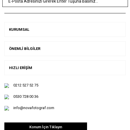
KURUMSAL
ÖNEMLİ BİLGİLER
HIZLI ERİŞİM
0212 527 52 75
0530 728 00 36
info@novafotograf.com
Konum İçin Tıklayın