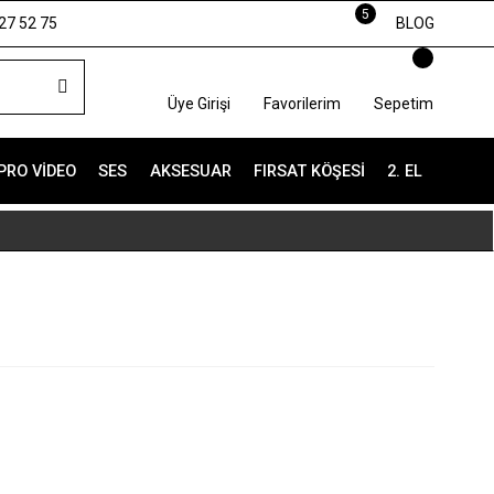
5
27 52 75
BLOG
Üye Girişi
Favorilerim
Sepetim
PRO VIDEO
SES
AKSESUAR
FIRSAT KÖŞESI
2. EL