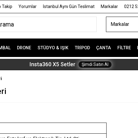
 Takip
Yorumlar
İstanbul Aynı Gün Teslimat
Markalar
0212 5
Markalar
MBAL
DRONE
STÜDYO & IŞIK
TRIPOD
ÇANTA
FILTRE
Insta360 X5 Setler
Şimdi Satın Al
i
ri