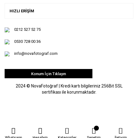
HIZLI ERİŞİM
0212 527 52 75
0530 728 00 36
info@novafotograf.com
Konum İçin Tıklayın
2024 © NovaFotoğraf | Kredi kartı bilgileriniz 256Bit SSL
sertifikası ile korunmaktadır.
Whatsapp
Hesabım
Kategoriler
Sepetim
İletişim