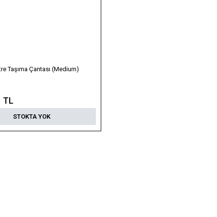
ltre Taşıma Çantası (Medium)
1 TL
STOKTA YOK