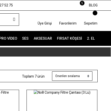
5
27 52 75
BLOG
Üye Girişi
Favorilerim
Sepetim
PRO VIDEO
SES
AKSESUAR
FIRSAT KÖŞESI
2. EL
Toplam 7 ürün