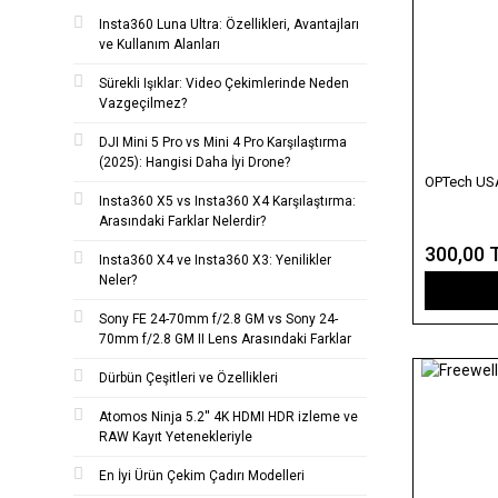
Insta360 Luna Ultra: Özellikleri, Avantajları
ve Kullanım Alanları
Sürekli Işıklar: Video Çekimlerinde Neden
Vazgeçilmez?
DJI Mini 5 Pro vs Mini 4 Pro Karşılaştırma
(2025): Hangisi Daha İyi Drone?
OPTech USA
Insta360 X5 vs Insta360 X4 Karşılaştırma:
Arasındaki Farklar Nelerdir?
300,00 
Insta360 X4 ve Insta360 X3: Yenilikler
Neler?
Sony FE 24-70mm f/2.8 GM vs Sony 24-
70mm f/2.8 GM II Lens Arasındaki Farklar
Dürbün Çeşitleri ve Özellikleri
Atomos Ninja 5.2'' 4K HDMI HDR izleme ve
RAW Kayıt Yetenekleriyle
En İyi Ürün Çekim Çadırı Modelleri