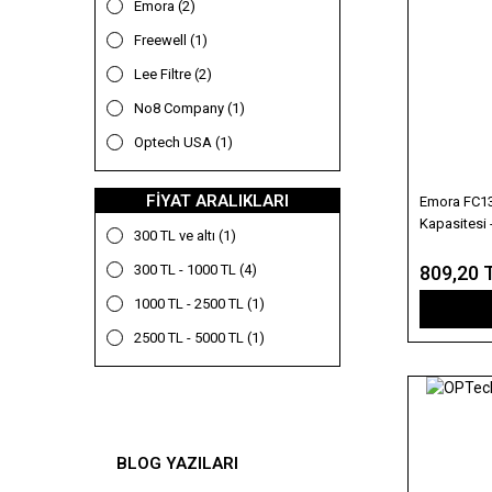
Emora (2)
Freewell (1)
Lee Filtre (2)
No8 Company (1)
Optech USA (1)
FIYAT ARALIKLARI
Emora FC130
Kapasites
300 TL ve altı (1)
809,20 
300 TL - 1000 TL (4)
1000 TL - 2500 TL (1)
2500 TL - 5000 TL (1)
BLOG YAZILARI