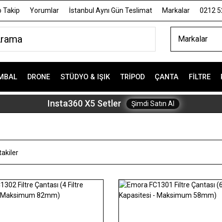
 Takip
Yorumlar
İstanbul Aynı Gün Teslimat
Markalar
0212 5
Markalar
MBAL
DRONE
STÜDYO & IŞIK
TRIPOD
ÇANTA
FILTRE
Insta360 X5 Setler
Şimdi Satın Al
akiler