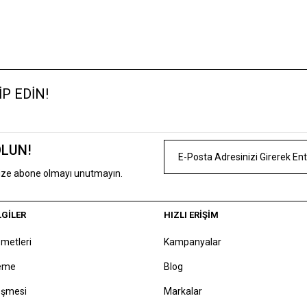
P EDİN!
OLUN!
mize abone olmayı unutmayın.
LGİLER
HIZLI ERİŞİM
zmetleri
Kampanyalar
deme
Blog
eşmesi
Markalar