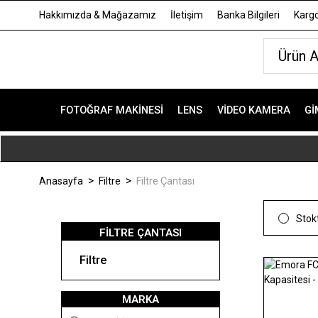
Hakkımızda & Mağazamız
İletişim
Banka Bilgileri
Kargo
FOTOĞRAF MAKINESI
LENS
VIDEO KAMERA
GI
Anasayfa
Filtre
Filtre Çantası
Stokt
FILTRE ÇANTASI
Filtre
MARKA