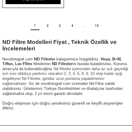
1
2
3
4
..
13
ND Filtre Modelleri Fiyat , Teknik Özellik ve
İncelemeleri
ND
Novafotograf.com
Filtreler
kategorimize hoşgeldiniz
.
Hoya, B+W,
Tiffen, Lee Fİltre
filtrelerinin
ND
Filtreler
ini
burada bulabilirsiniz
.
Koruma
amacıyla da kullanabilceğiniz
Nd filtreler içerisinden daha az ışık geçirdiği
için size oldukça yardımcı olacaktır.
2, 3, 4, 6, 8, 9, 10 stop kadar ışığı
engelleyen Nd Filtreler, gündüz uzun pozlama yapabilmenizi
sağlamaktadır.
Siz de n
ovafotograf
.com üzerinden Nd Filtre sahibi
olabilirsiniz. Ürünlerimiz Türkiye Distribütörleri ve ithalatçılar tarafından
sağlanmakta olup, 2 yıl resmi garanti altındadır.
Doğru ekipman için doğru yerdesiniz güvenli ve keyifli alışverişler
dileriz..