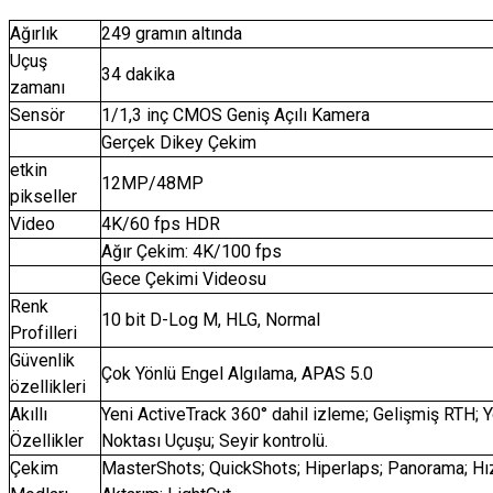
Ağırlık
249 gramın altında
Uçuş
34 dakika
zamanı
Sensör
1/1,3 inç CMOS Geniş Açılı Kamera
Gerçek Dikey Çekim
etkin
12MP/48MP
pikseller
Video
4K/60 fps HDR
Ağır Çekim: 4K/100 fps
Gece Çekimi Videosu
Renk
10 bit D-Log M, HLG, Normal
Profilleri
Güvenlik
Çok Yönlü Engel Algılama, APAS 5.0
özellikleri
Akıllı
Yeni ActiveTrack 360° dahil izleme; Gelişmiş RTH; Y
Özellikler
Noktası Uçuşu; Seyir kontrolü.
Çekim
MasterShots; QuickShots; Hiperlaps; Panorama; Hız