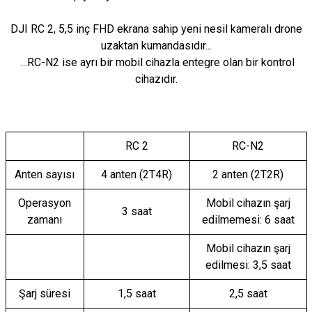
DJI RC 2, 5,5 inç FHD ekrana sahip yeni nesil kameralı drone
uzaktan kumandasıdır...
...RC-N2 ise ayrı bir mobil cihazla entegre olan bir kontrol
cihazıdır.
RC 2
RC-N2
Anten sayısı
4 anten (2T4R)
2 anten (2T2R)
Operasyon
Mobil cihazın şarj
3 saat
zamanı
edilmemesi: 6 saat
Mobil cihazın şarj
edilmesi: 3,5 saat
Şarj süresi
1,5 saat
2,5 saat