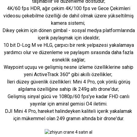
taşınabilir ve düzenleme dostudur;
4K/60 fps HDR, ağır çekim 4K/100 fps ve Gece Çekimleri
videosu çekebilme özelliği de dahil olmak üzere yükseltilmiş
kamera sistemi;
Dikey çekim için dönen gimbal - sosyal medya platformlarında
içerik paylaşmak için idealdir;
10 bit D-Log M ve HLG, çarpıcı bir renk yelpazesi yakalamaya
yardımcı olur ve düzenleme ve paylaşım sırasında daha fazla
esneklik sağlar;
Waypoint uçuşu ve gelişmiş nesne izleme özelliklerine sahip
yeni ActiveTrack 360° gibi akıllı özellikler;
İleri düzey güvenlik özellikleri: Mini 4 Pro, çok yönlü görüş
algılama özelliğine sahip ilk 249g altı drone'dur;
Gelişmiş sinyal gücü ve 1080p/60 fps'ye kadar FHD canlı
yayınlar için amiral gemisi O4 iletimi.
DJI Mini 4 Pro, hareket halindeyken kaliteli içerik yakalamak
için mükemmel olan 249 gramın altında bir drone'dur.