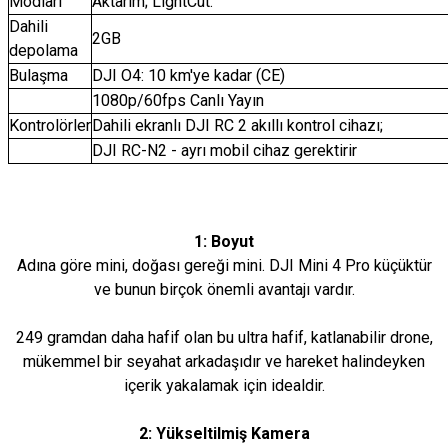
Modları
Aktarım; LightCut.
Dahili
2GB
depolama
Bulaşma
DJI O4: 10 km'ye kadar (CE)
1080p/60fps Canlı Yayın
Kontrolörler
Dahili ekranlı DJI RC 2 akıllı kontrol cihazı;
DJI RC-N2 - ayrı mobil cihaz gerektirir
1: Boyut
Adına göre mini, doğası gereği mini. DJI Mini 4 Pro küçüktür
ve bunun birçok önemli avantajı vardır.
249 gramdan daha hafif olan bu ultra hafif, katlanabilir drone,
mükemmel bir seyahat arkadaşıdır ve hareket halindeyken
içerik yakalamak için idealdir.
2: Yükseltilmiş Kamera