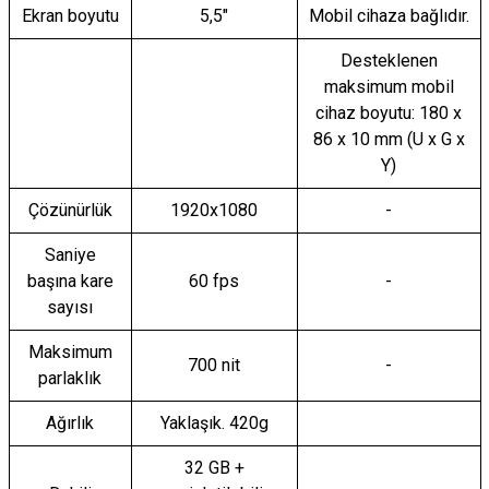
Ekran boyutu
5,5"
Mobil cihaza bağlıdır.
Desteklenen
maksimum mobil
cihaz boyutu: 180 x
86 x 10 mm (U x G x
Y)
Çözünürlük
1920x1080
-
Saniye
başına kare
60 fps
-
sayısı
Maksimum
700 nit
-
parlaklık
Ağırlık
Yaklaşık. 420g
32 GB +