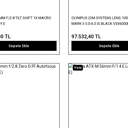
M F/2.8 TILT SHIFT 1X MACRO
OLYMPUS (OM SYSTEM) LENS 10
Y E
MARK II 5.0-6.3 IS BLACK V3360
00 TL
97.532,40 TL
Sepete Ekle
Sepete Ekle
Yeni