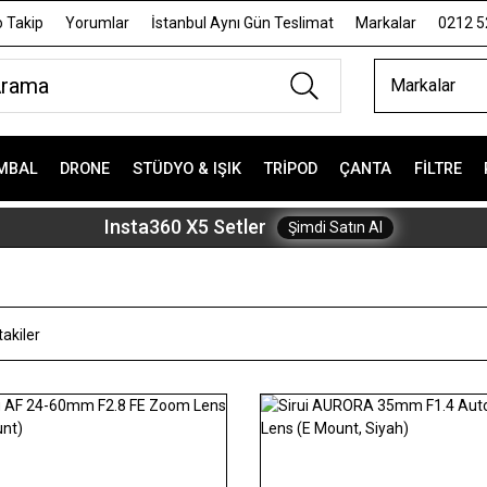
 Takip
Yorumlar
İstanbul Aynı Gün Teslimat
Markalar
0212 5
Markalar
MBAL
DRONE
STÜDYO & IŞIK
TRIPOD
ÇANTA
FILTRE
Insta360 X5 Setler
Şimdi Satın Al
akiler