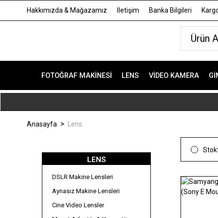
Hakkımızda & Mağazamız
İletişim
Banka Bilgileri
Kargo
FOTOĞRAF MAKINESI
LENS
VIDEO KAMERA
GI
Anasayfa
Lens
Stokt
LENS
DSLR Makine Lensleri
Aynasız Makine Lensleri
Cine Video Lensler