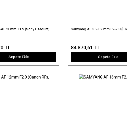
AF 20mm T1.9 (Sony E Mount,
Samyang AF 35-150mm F2-2.8 (L 
20 TL
84.870,61 TL
Sepete Ekle
Sepete Ekle