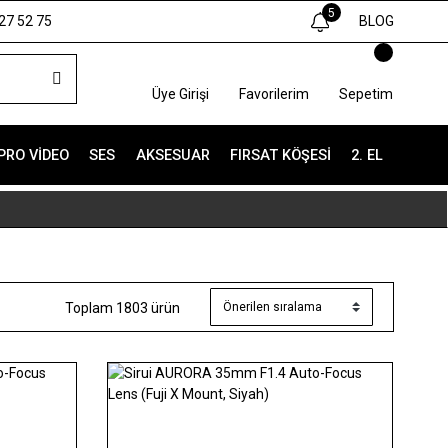
5
27 52 75
BLOG
Üye Girişi
Favorilerim
Sepetim
PRO VIDEO
SES
AKSESUAR
FIRSAT KÖŞESI
2. EL
Toplam 1803 ürün