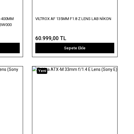
0-400MM
VILTROX AF 135MM F1.8 Z LENS LAB NİKON
00BW000
60.999,00 TL
Sepete Ekle
Yeni