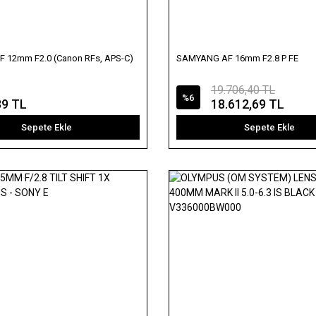
 12mm F2.0 (Canon RFs, APS-C)
SAMYANG AF 16mm F2.8 P FE
19.706,40 TL
%6
39 TL
18.612,69 TL
Sepete Ekle
Sepete Ekle