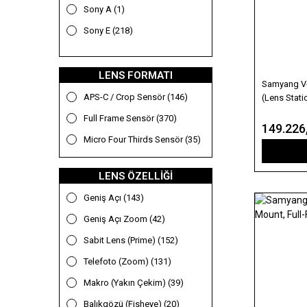
Swarovski (19)
Sony A (1)
30mm (5)
Tamron (47)
Sony E (218)
32mm (1)
Telesin (13)
Micro Four Thirds (38)
33mm (12)
Tenba (10)
Fujifilm GFX (1)
LENS FORMATI
35mm (31)
Samyang V-
Tilta (43)
Fujifilm X (41)
40mm (4)
APS-C / Crop Sensör (146)
(Lens Stati
Tokina (34)
Panasonic (2)
45mm (4)
Full Frame Sensör (370)
149.226
TTartisan (51)
PL (3)
50mm (33)
Micro Four Thirds Sensör (35)
ULANZİ (24)
Leica M (3)
55mm (2)
LENS ÖZELLIĞI
Vanguard (5)
Canon RF-S (1)
56mm (17)
Geniş Açı (143)
Verbatim (10)
Leica L (5)
58mm (2)
Geniş Açı Zoom (42)
Viltrox (107)
Samsung NX (1)
60mm (2)
Sabit Lens (Prime) (152)
Voigtlander (133)
65mm (3)
Telefoto (Zoom) (131)
Xeen (34)
75mm (8)
Makro (Yakın Çekim) (39)
85mm (28)
Balıkgözü (Fisheye) (20)