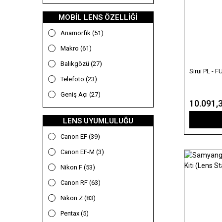
12mm (14)
Nikon (187)
13mm (3)
MOBIL LENS ÖZELLIĞI
OEM (79)
14mm (11)
Anamorfik (51)
Olympus (36)
15mm (19)
Makro (61)
Optech USA (6)
16mm (9)
Balıkgözü (27)
Sirui PL -
Pentax (21)
17mm (4)
Telefoto (23)
Pgytech (1)
18mm (1)
Geniş Açı (27)
10.091,
PolarPro (7)
20mm (14)
LENS UYUMLULUĞU
Samyang (82)
21mm (1)
Sandmarc (203)
Canon EF (39)
23mm (10)
Sanger (23)
Canon EF-M (3)
24mm (26)
Sigma (72)
Nikon F (53)
25mm (6)
Sirui (91)
Canon RF (63)
26mm (1)
SmallRig (34)
Nikon Z (83)
27mm (4)
Sony (68)
Pentax (5)
28mm (10)