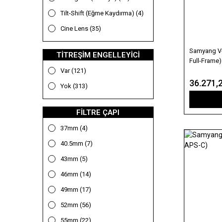
90mm (4)
Tilt-Shift (Eğme Kaydırma) (4)
100mm (12)
Cine Lens (35)
105mm (6)
135mm (7)
Samyang V-
TITREŞIM ENGELLEYICI
Full-Frame)
200mm (2)
Var (121)
300mm (3)
36.271,
Yok (313)
400mm (9)
500mm (3)
FILTRE ÇAPI
600mm (6)
37mm (4)
800mm (4)
40.5mm (7)
900 mm (2)
43mm (5)
7-14mm (1)
46mm (14)
8-15mm (3)
49mm (17)
9-18mm (1)
52mm (56)
10-17mm (2)
55mm (22)