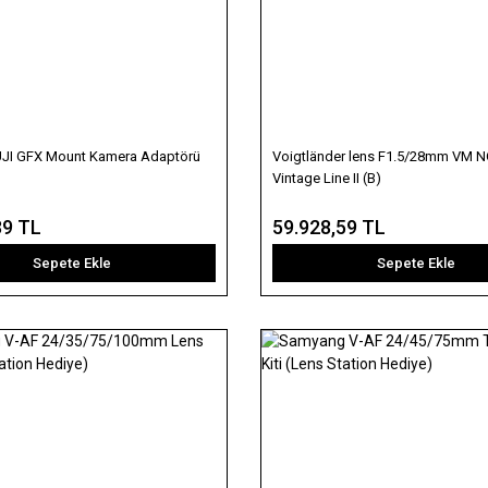
 FUJI GFX Mount Kamera Adaptörü
Voigtländer lens F1.5/28mm VM
Vintage Line II (B)
39 TL
59.928,59 TL
Sepete Ekle
Sepete Ekle