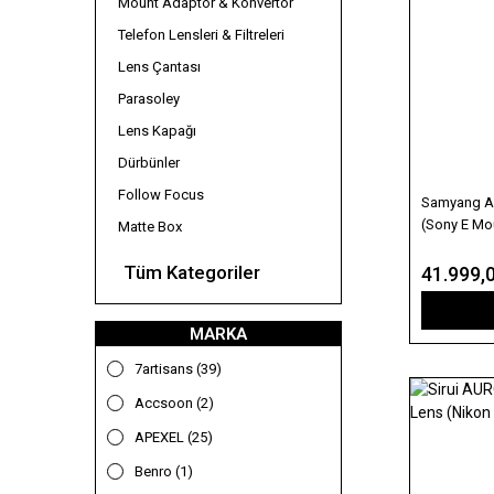
Mount Adaptör & Konvertör
Telefon Lensleri & Filtreleri
Lens Çantası
Parasoley
Lens Kapağı
Dürbünler
Follow Focus
Samyang A
(Sony E Mo
Matte Box
Tüm Kategoriler
41.999,
MARKA
7artisans (39)
Accsoon (2)
APEXEL (25)
Benro (1)