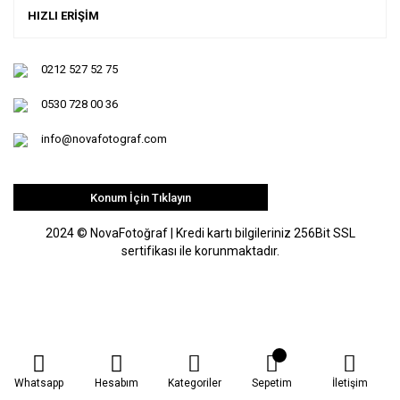
HIZLI ERİŞİM
0212 527 52 75
0530 728 00 36
info@novafotograf.com
Konum İçin Tıklayın
2024 © NovaFotoğraf | Kredi kartı bilgileriniz 256Bit SSL
sertifikası ile korunmaktadır.
Whatsapp
Hesabım
Kategoriler
Sepetim
İletişim
ile
ideasoft
e-