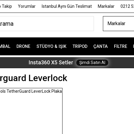
 Takip
Yorumlar
İstanbul Aynı Gün Teslimat
Markalar
0212 5
Markalar
MBAL
DRONE
STÜDYO & IŞIK
TRIPOD
ÇANTA
FILTRE
Insta360 X5 Setler
Şimdi Satın Al
rguard Leverlock