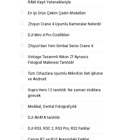
RAW Kayıt Yetenekleriyle
En İyi Ürün Çekim Çadırı Modelleri
Zhiyun Crane 4 Uyumlu Kameralar Nelerdir
DJI Mini 4 Pro Özellikleri
Zhiyun'dan Yeni Gimbal Serisi Crane 4
Vintage Tasarımlı Nikon Zf Aynasız
Fotoğraf Makinesi Tanıtıldı!
Tüm Cihazlara Uyumlu Mikrofon Seti İphone
ve Android
Gopro Hero 12 tanıtıldı: Ne zaman stoklara
girecek
Medikal, Dental Fotoğrafçılık
DJI AVATA tanıtıldı
DJI RS3, RSC 2, RS3 Pro, RS2 Farklar
Canon R7 ve R10 Arasındaki Farklar