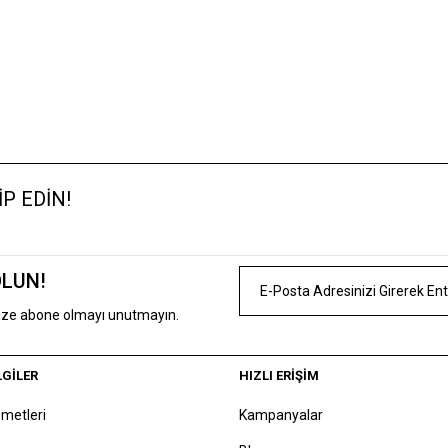
P EDİN!
OLUN!
mize abone olmayı unutmayın.
LGİLER
HIZLI ERİŞİM
zmetleri
Kampanyalar