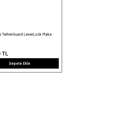
s TetherGuard LeverLock Plaka
0 TL
Sepete Ekle