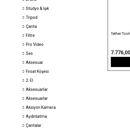
Stüdyo & Işık
Tripod
Çanta
Tether Tool
Filtre
Pro Video
7.776,0
Ses
Aksesuar
Fırsat Köşesi
2. El
Aksesuarlar
Aksesuarlar
Aksiyon Kamera
Aydınlatma
Çantalar