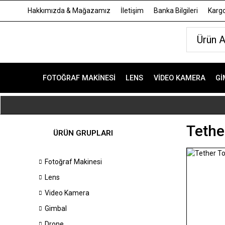
Hakkımızda & Mağazamız
İletişim
Banka Bilgileri
Kargo
FOTOĞRAF MAKINESI
LENS
VIDEO KAMERA
GI
Tethe
ÜRÜN GRUPLARI
Fotoğraf Makinesi
Lens
Video Kamera
Gimbal
Drone