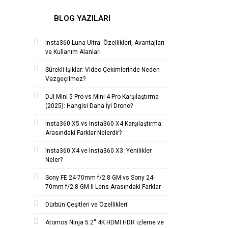
BLOG YAZILARI
Insta360 Luna Ultra: Özellikleri, Avantajları
ve Kullanım Alanları
Sürekli Işıklar: Video Çekimlerinde Neden
Vazgeçilmez?
DJI Mini 5 Pro vs Mini 4 Pro Karşılaştırma
(2025): Hangisi Daha İyi Drone?
Insta360 X5 vs Insta360 X4 Karşılaştırma:
Arasındaki Farklar Nelerdir?
Insta360 X4 ve Insta360 X3: Yenilikler
Neler?
Sony FE 24-70mm f/2.8 GM vs Sony 24-
70mm f/2.8 GM II Lens Arasındaki Farklar
Dürbün Çeşitleri ve Özellikleri
Atomos Ninja 5.2'' 4K HDMI HDR izleme ve