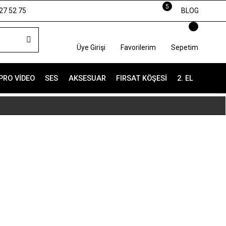
5
27 52 75
BLOG
Üye Girişi
Favorilerim
Sepetim
PRO VIDEO
SES
AKSESUAR
FIRSAT KÖŞESI
2. EL