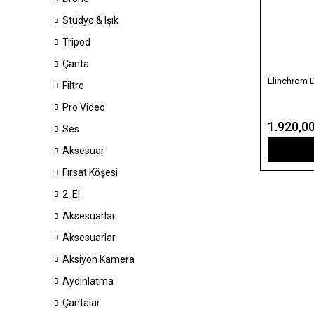
Stüdyo & Işık
Tripod
Çanta
Elinchrom D
Filtre
Pro Video
1.920,0
Ses
Aksesuar
Fırsat Köşesi
2. El
Aksesuarlar
Aksesuarlar
Aksiyon Kamera
Aydınlatma
Çantalar