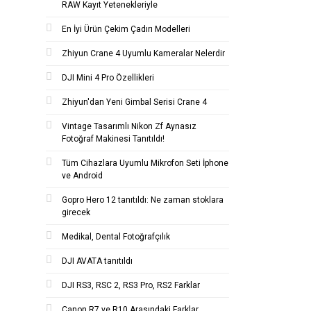
RAW Kayıt Yetenekleriyle
En İyi Ürün Çekim Çadırı Modelleri
Zhiyun Crane 4 Uyumlu Kameralar Nelerdir
DJI Mini 4 Pro Özellikleri
Zhiyun'dan Yeni Gimbal Serisi Crane 4
Vintage Tasarımlı Nikon Zf Aynasız
Fotoğraf Makinesi Tanıtıldı!
Tüm Cihazlara Uyumlu Mikrofon Seti İphone
ve Android
Gopro Hero 12 tanıtıldı: Ne zaman stoklara
girecek
Medikal, Dental Fotoğrafçılık
DJI AVATA tanıtıldı
DJI RS3, RSC 2, RS3 Pro, RS2 Farklar
Canon R7 ve R10 Arasındaki Farklar