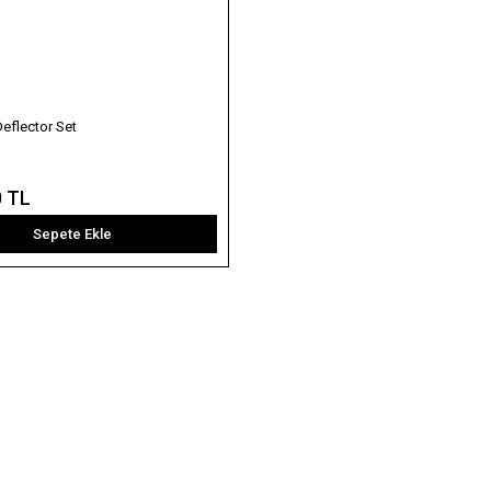
eflector Set
0 TL
Sepete Ekle