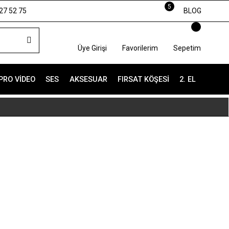
5
27 52 75
BLOG
Üye Girişi
Favorilerim
Sepetim
PRO VIDEO
SES
AKSESUAR
FIRSAT KÖŞESI
2. EL