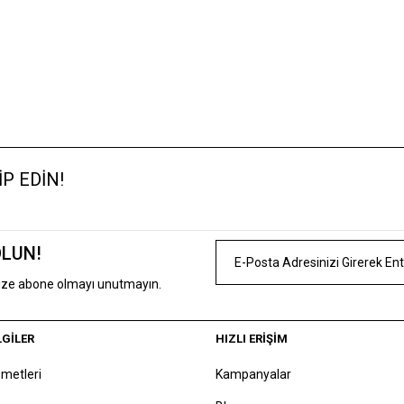
P EDİN!
OLUN!
mize abone olmayı unutmayın.
LGİLER
HIZLI ERİŞİM
zmetleri
Kampanyalar