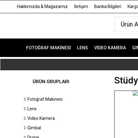
Hakkımızda & Mağazamız
İletişim
Banka Bilgileri
Kargo
FOTOĞRAF MAKINESI
LENS
VIDEO KAMERA
GI
Stüdy
ÜRÜN GRUPLARI
Fotoğraf Makinesi
Lens
Video Kamera
Gimbal
Drone