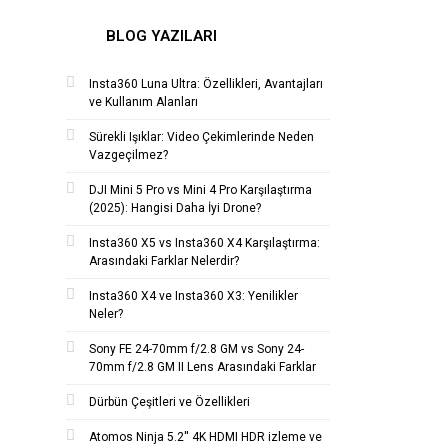
BLOG YAZILARI
Insta360 Luna Ultra: Özellikleri, Avantajları
ve Kullanım Alanları
Sürekli Işıklar: Video Çekimlerinde Neden
Vazgeçilmez?
DJI Mini 5 Pro vs Mini 4 Pro Karşılaştırma
(2025): Hangisi Daha İyi Drone?
Insta360 X5 vs Insta360 X4 Karşılaştırma:
Arasındaki Farklar Nelerdir?
Insta360 X4 ve Insta360 X3: Yenilikler
Neler?
Sony FE 24-70mm f/2.8 GM vs Sony 24-
70mm f/2.8 GM II Lens Arasındaki Farklar
Dürbün Çeşitleri ve Özellikleri
Atomos Ninja 5.2'' 4K HDMI HDR izleme ve