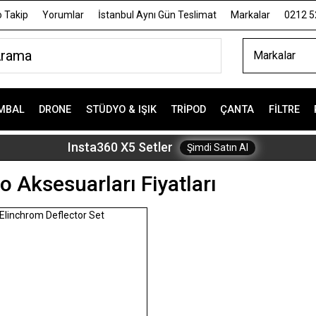
 Takip
Yorumlar
İstanbul Aynı Gün Teslimat
Markalar
0212 5
Markalar
MBAL
DRONE
STÜDYO & IŞIK
TRIPOD
ÇANTA
FILTRE
Insta360 X5 Setler
Şimdi Satın Al
o Aksesuarları Fiyatları