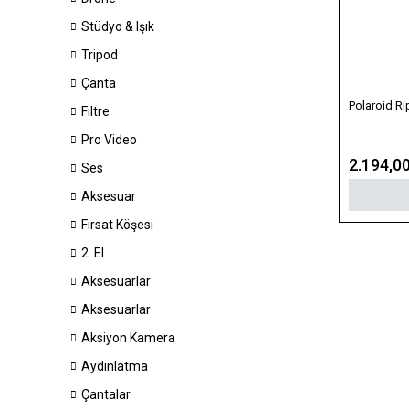
Stüdyo & Işık
Tripod
Çanta
Polaroid R
Filtre
Pro Video
2.194,0
Ses
Aksesuar
Fırsat Köşesi
2. El
Aksesuarlar
Aksesuarlar
Aksiyon Kamera
Aydınlatma
Çantalar