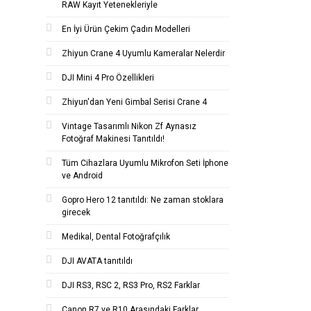
RAW Kayıt Yetenekleriyle
En İyi Ürün Çekim Çadırı Modelleri
Zhiyun Crane 4 Uyumlu Kameralar Nelerdir
DJI Mini 4 Pro Özellikleri
Zhiyun'dan Yeni Gimbal Serisi Crane 4
Vintage Tasarımlı Nikon Zf Aynasız
Fotoğraf Makinesi Tanıtıldı!
Tüm Cihazlara Uyumlu Mikrofon Seti İphone
ve Android
Gopro Hero 12 tanıtıldı: Ne zaman stoklara
girecek
Medikal, Dental Fotoğrafçılık
DJI AVATA tanıtıldı
DJI RS3, RSC 2, RS3 Pro, RS2 Farklar
Canon R7 ve R10 Arasındaki Farklar