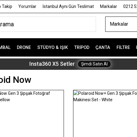
 Takip
Yorumlar
İstanbul Aynı Gün Teslimat
Markalar
0212 5
Markalar
MBAL
DRONE
STÜDYO & IŞIK
TRIPOD
ÇANTA
FILTRE
Insta360 X5 Setler
Şimdi Satın Al
oid Now