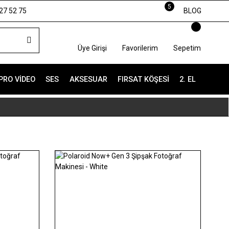
5
27 52 75
BLOG
Üye Girişi
Favorilerim
Sepetim
PRO VIDEO
SES
AKSESUAR
FIRSAT KÖŞESI
2. EL