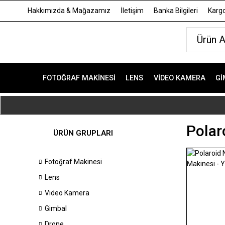
Hakkımızda & Mağazamız
İletişim
Banka Bilgileri
Kargo
FOTOĞRAF MAKINESI
LENS
VIDEO KAMERA
GI
Polar
ÜRÜN GRUPLARI
Fotoğraf Makinesi
Lens
Video Kamera
Gimbal
Drone