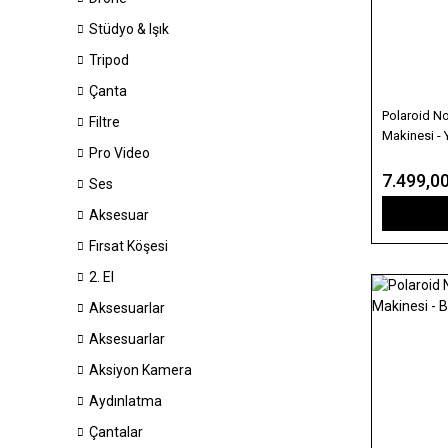
Stüdyo & Işık
Tripod
Çanta
Polaroid N
Filtre
Makinesi - 
Pro Video
7.499,0
Ses
Aksesuar
Fırsat Köşesi
2. El
Aksesuarlar
Aksesuarlar
Aksiyon Kamera
Aydınlatma
Çantalar