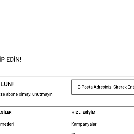
P EDİN!
OLUN!
mize abone olmayı unutmayın.
LGİLER
HIZLI ERİŞİM
zmetleri
Kampanyalar