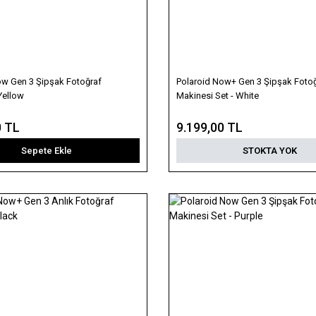
ow Gen 3 Şipşak Fotoğraf
Polaroid Now+ Gen 3 Şipşak Foto
Yellow
Makinesi Set - White
0 TL
9.199,00 TL
Sepete Ekle
STOKTA YOK