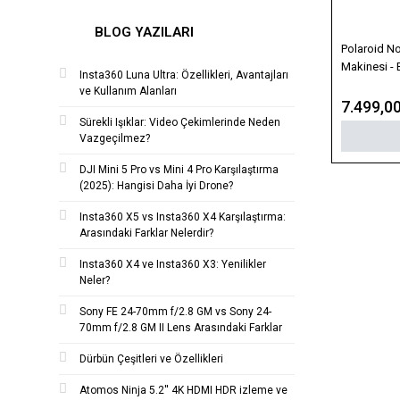
BLOG YAZILARI
Polaroid N
Makinesi - 
Insta360 Luna Ultra: Özellikleri, Avantajları
ve Kullanım Alanları
7.499,0
Sürekli Işıklar: Video Çekimlerinde Neden
Vazgeçilmez?
DJI Mini 5 Pro vs Mini 4 Pro Karşılaştırma
(2025): Hangisi Daha İyi Drone?
Insta360 X5 vs Insta360 X4 Karşılaştırma:
Arasındaki Farklar Nelerdir?
Insta360 X4 ve Insta360 X3: Yenilikler
Neler?
Sony FE 24-70mm f/2.8 GM vs Sony 24-
70mm f/2.8 GM II Lens Arasındaki Farklar
Dürbün Çeşitleri ve Özellikleri
Atomos Ninja 5.2'' 4K HDMI HDR izleme ve