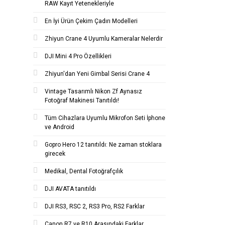
RAW Kayıt Yetenekleriyle
En İyi Ürün Çekim Çadırı Modelleri
Zhiyun Crane 4 Uyumlu Kameralar Nelerdir
DJI Mini 4 Pro Özellikleri
Zhiyun'dan Yeni Gimbal Serisi Crane 4
Vintage Tasarımlı Nikon Zf Aynasız
Fotoğraf Makinesi Tanıtıldı!
Tüm Cihazlara Uyumlu Mikrofon Seti İphone
ve Android
Gopro Hero 12 tanıtıldı: Ne zaman stoklara
girecek
Medikal, Dental Fotoğrafçılık
DJI AVATA tanıtıldı
DJI RS3, RSC 2, RS3 Pro, RS2 Farklar
Canon R7 ve R10 Arasındaki Farklar