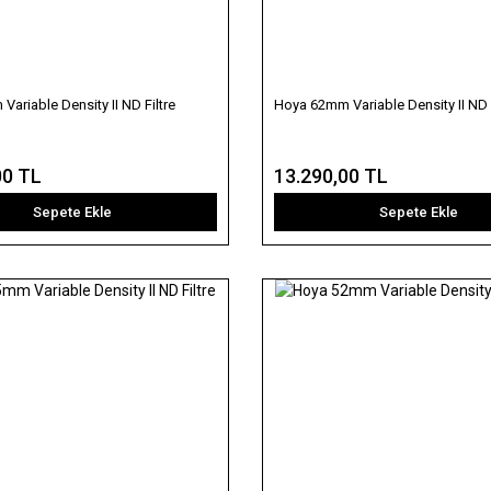
ariable Density II ND Filtre
Hoya 62mm Variable Density II ND F
00 TL
13.290,00 TL
Sepete Ekle
Sepete Ekle