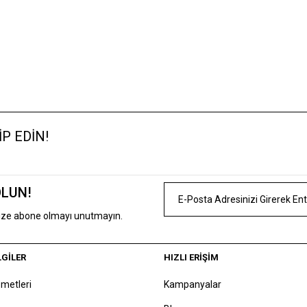
P EDİN!
OLUN!
mize abone olmayı unutmayın.
LGİLER
HIZLI ERİŞİM
zmetleri
Kampanyalar