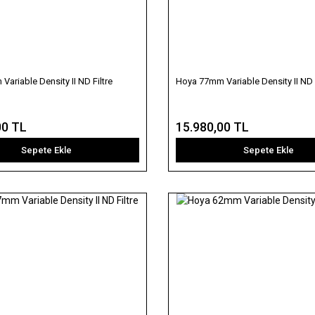
ariable Density II ND Filtre
Hoya 77mm Variable Density II ND F
00 TL
15.980,00 TL
Sepete Ekle
Sepete Ekle