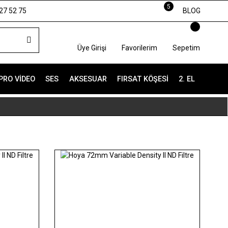
5
27 52 75
BLOG
Üye Girişi
Favorilerim
Sepetim
PRO VIDEO
SES
AKSESUAR
FIRSAT KÖŞESI
2. EL