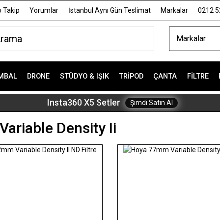
 Takip
Yorumlar
İstanbul Aynı Gün Teslimat
Markalar
0212 5
Markalar
MBAL
DRONE
STÜDYO & IŞIK
TRIPOD
ÇANTA
FILTRE
Insta360 X5 Setler
Şimdi Satın Al
Variable Density Ii