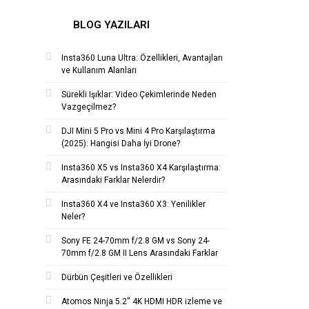
BLOG YAZILARI
Insta360 Luna Ultra: Özellikleri, Avantajları
ve Kullanım Alanları
Sürekli Işıklar: Video Çekimlerinde Neden
Vazgeçilmez?
DJI Mini 5 Pro vs Mini 4 Pro Karşılaştırma
(2025): Hangisi Daha İyi Drone?
Insta360 X5 vs Insta360 X4 Karşılaştırma:
Arasındaki Farklar Nelerdir?
Insta360 X4 ve Insta360 X3: Yenilikler
Neler?
Sony FE 24-70mm f/2.8 GM vs Sony 24-
70mm f/2.8 GM II Lens Arasındaki Farklar
Dürbün Çeşitleri ve Özellikleri
Atomos Ninja 5.2'' 4K HDMI HDR izleme ve