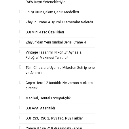
RAW Kayıt Yetenekleriyle
En İyi Ürün Çekim Çadırı Modelleri
Zhiyun Crane 4 Uyumlu Kameralar Nelerdir
DJI Mini 4 Pro Özellikleri
Zhiyun'dan Yeni Gimbal Serisi Crane 4
Vintage Tasarımlı Nikon Zf Aynasız
Fotoğraf Makinesi Tanıtıldı!
Tüm Cihazlara Uyumlu Mikrofon Seti İphone
ve Android
Gopro Hero 12 tanıtıldı: Ne zaman stoklara
girecek
Medikal, Dental Fotoğrafçılık
DJI AVATA tanıtıldı
DJI RS3, RSC 2, RS3 Pro, RS2 Farklar
Canon R7 ve R10 Arasındaki Farklar