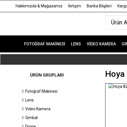
Hakkımızda & Mağazamız
İletişim
Banka Bilgileri
Kargo
FOTOĞRAF MAKINESI
LENS
VIDEO KAMERA
GI
Hoya 
ÜRÜN GRUPLARI
Fotoğraf Makinesi
Lens
Video Kamera
Gimbal
Drone