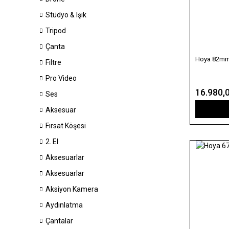
Stüdyo & Işık
Tripod
Çanta
Hoya 82mm V
Filtre
Pro Video
16.980,
Ses
Aksesuar
Fırsat Köşesi
2. El
Aksesuarlar
Aksesuarlar
Aksiyon Kamera
Aydınlatma
Çantalar