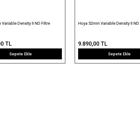
ariable Density II ND Filtre
Hoya 52mm Variable Density II ND F
00 TL
9.890,00 TL
Sepete Ekle
Sepete Ekle