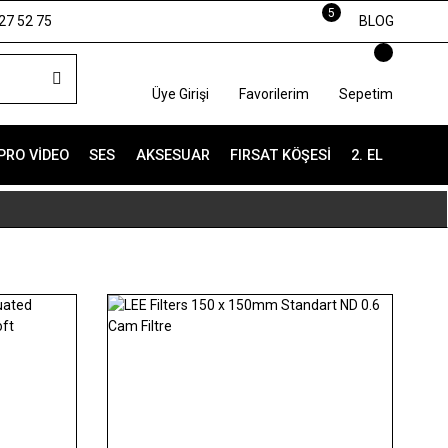
5
27 52 75
BLOG
Üye Girişi
Favorilerim
Sepetim
PRO VIDEO
SES
AKSESUAR
FIRSAT KÖŞESI
2. EL