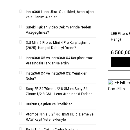
Insta360 Luna Ultra: Özellikleri, Avantajları
ve Kullanım Alanları
Sürekli Işıklar: Video Çekimlerinde Neden
Vazgeçilmez?
LEE Filters
Hariç)
DJI Mini 5 Pro vs Mini 4 Pro Karşılaştırma
(2025): Hangisi Daha İyi Drone?
6.500,0
Insta360 X5 vs Insta360 X4 Karşılaştırma:
Arasındaki Farklar Nelerdir?
Insta360 X4 ve Insta360 X3: Yenilikler
Neler?
Sony FE 24-70mm f/2.8 GM vs Sony 24-
70mm f/2.8 GM II Lens Arasındaki Farklar
Dürbün Çeşitleri ve Özellikleri
Atomos Ninja 5.2'' 4K HDMI HDR izleme ve
RAW Kayıt Yetenekleriyle
En İyi Ürün Çekim Çadırı Modelleri