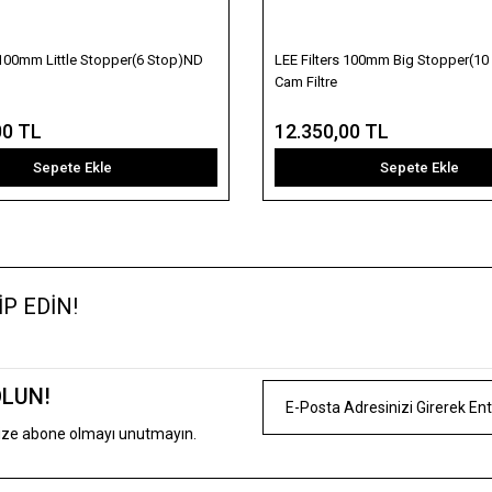
 100mm Little Stopper(6 Stop)ND
LEE Filters 100mm Big Stopper(1
Cam Filtre
00 TL
12.350,00 TL
Sepete Ekle
Sepete Ekle
P EDİN!
OLUN!
mize abone olmayı unutmayın.