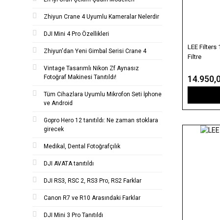
Zhiyun Crane 4 Uyumlu Kameralar Nelerdir
DJI Mini 4 Pro Özellikleri
LEE Filter
Zhiyun'dan Yeni Gimbal Serisi Crane 4
Filtre
Vintage Tasarımlı Nikon Zf Aynasız
14.950,
Fotoğraf Makinesi Tanıtıldı!
Tüm Cihazlara Uyumlu Mikrofon Seti İphone
ve Android
Gopro Hero 12 tanıtıldı: Ne zaman stoklara
girecek
Medikal, Dental Fotoğrafçılık
DJI AVATA tanıtıldı
DJI RS3, RSC 2, RS3 Pro, RS2 Farklar
Canon R7 ve R10 Arasındaki Farklar
DJI Mini 3 Pro Tanıtıldı