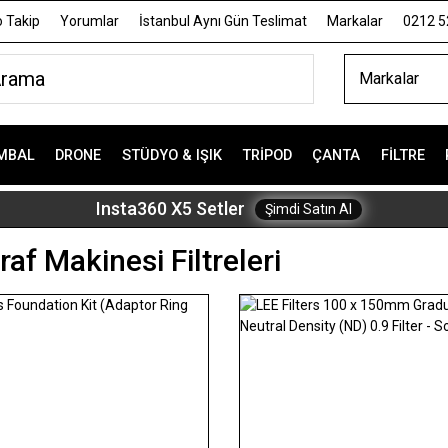
 Takip
Yorumlar
İstanbul Aynı Gün Teslimat
Markalar
0212 5
Markalar
MBAL
DRONE
STÜDYO & IŞIK
TRIPOD
ÇANTA
FILTRE
Insta360 X5 Setler
Şimdi Satın Al
af Makinesi Filtreleri