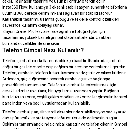
çeker. Taşınabilir tasarımı ve uzun pil ömrüyle tercih edilir.
Insta360 Flow: Kullanıcıya 3 eksenli stabilizasyon sunarak telefonlarla
uyumlu 360 derece çekim imkanı sağlayan bir stabilizatördür.
Katlanabilir tasarımı, uzatma çubuğu ve tek elle kontrol özellikleri
sayesinde kullanım kolaylığı sunar.
Zhiyun Crane: Profesyonel videograf ve fotoğrafçılar için
tasarlanmış yüksek kaliteli gimbal stabilizatörleridir. Uzaktan
kumanda özellikleri ile öne çıkar.
Telefon Gimbal Nasıl Kullanılır?
Telefon gimballarını kullanmak oldukça basittir. İlk adımda gimbalı
doğru bir şekilde monte edip sağlam bir zemine yerleştirmek gerekir.
Telefon, gimbalın telefon tutucu kısmına yerleştirilir ve sıkıca kilitlenir.
Ardından, güç düğmesine basarak gimbal açılır ve başlangıç
prosedürleri tamamlanır. Telefonun gimbal ile eşleştirilmesi için
gerekli adımlar uygulanır, bir uygulama üzerinden yapılır. Bağlantı
kurulduktan sonra, çeşitli çekim modları ve kontroller gimbalın kontrol
panelinden veya bağlı uygulamadan kullanılabilir.
Telefon gimbal; pan, tilt ve roll eksenlerinde stabilizasyon sağlayarak
daha pürüzsüz ve profesyonel görüntüler elde edilmesini sağlar.
Çekimler tamamlandığında gimbal kapatılır ve telefon çıkarılır. Gimbal