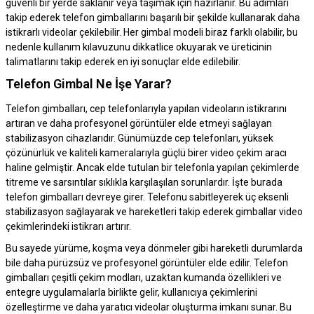
güvenli bir yerde saklanır veya taşımak için hazırlanır. Bu adımları
takip ederek telefon gimballarını başarılı bir şekilde kullanarak daha
istikrarlı videolar çekilebilir. Her gimbal modeli biraz farklı olabilir, bu
nedenle kullanım kılavuzunu dikkatlice okuyarak ve üreticinin
talimatlarını takip ederek en iyi sonuçlar elde edilebilir.
Telefon Gimbal Ne İşe Yarar?
Telefon gimbalları, cep telefonlarıyla yapılan videoların istikrarını
artıran ve daha profesyonel görüntüler elde etmeyi sağlayan
stabilizasyon cihazlarıdır. Günümüzde cep telefonları, yüksek
çözünürlük ve kaliteli kameralarıyla güçlü birer video çekim aracı
haline gelmiştir. Ancak elde tutulan bir telefonla yapılan çekimlerde
titreme ve sarsıntılar sıklıkla karşılaşılan sorunlardır. İşte burada
telefon gimbalları devreye girer. Telefonu sabitleyerek üç eksenli
stabilizasyon sağlayarak ve hareketleri takip ederek gimballar video
çekimlerindeki istikrarı artırır.
Bu sayede yürüme, koşma veya dönmeler gibi hareketli durumlarda
bile daha pürüzsüz ve profesyonel görüntüler elde edilir. Telefon
gimbalları çeşitli çekim modları, uzaktan kumanda özellikleri ve
entegre uygulamalarla birlikte gelir, kullanıcıya çekimlerini
özelleştirme ve daha yaratıcı videolar oluşturma imkanı sunar. Bu