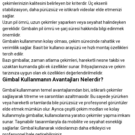
çekimlerinizin kalitesini belirleyen bir kriterdir. Üç eksenli
stabilizasyon, daha pürüzsüz ve istikrarlı videolar elde etmenizi
sağlar.
Uzun pil ömrü, uzun çekimler yaparken veya seyahat halindeyken
gereklidir. Gimbalın pil ömrü ve şarj süresi hakkında bilgi edinmek
önemlidir.
Gimbalın kullanımının kolay olması, çekim sürecinde rahatlık ve
verimlilik sağlar. Basit bir kullanıcı arayüzü ve hızlı montaj özellikleri
tercih edilir.
Bazı gimballar, zaman atlama çekimleri, hareketli nesne takibi ve
uzaktan kumanda gibi ek özellikler sunar. İhtiyaçlarınıza ve çekim
tarzınıza uygun olan ek özellikleri değerlendirilmelidir.
Gimbal Kullanmanın Avantajları Nelerdir?
Gimbal kullanmanın temel avantajlarından biri, istikrarlı çekimler
sağlayarak titreme ve sarsıntıları azaltmasıdır. Bu sayede yürürken
veya hareketli ortamlarda bile pürüzsüz ve profesyonel görüntüler
elde etmek mümkün olur. Ayrıca çeşitli çekim modları ve kolay
kullanımıyla gimballar, kullanıcılarına yaratıcı çekimler yapma imkanı
sunar. Taşınabilir tasarımlarıyla da mobilite ve seyahat esnekliği
sağlarlar. Gimbal kullanarak videolarınızı daha etkileyici ve
profesyonel hale getirebilirsiniz.