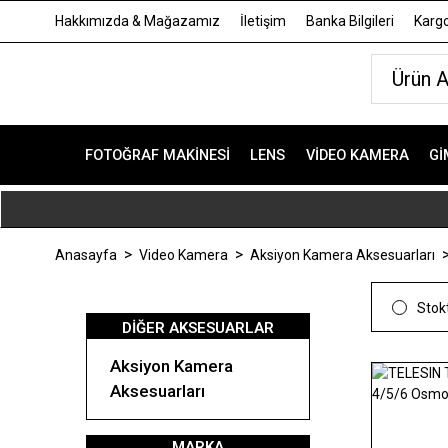
Hakkımızda & Mağazamız
İletişim
Banka Bilgileri
Kargo
FOTOĞRAF MAKINESI
LENS
VIDEO KAMERA
GI
Anasayfa
Video Kamera
Aksiyon Kamera Aksesuarları
Stokt
DIĞER AKSESUARLAR
Aksiyon Kamera
Aksesuarları
MARKA