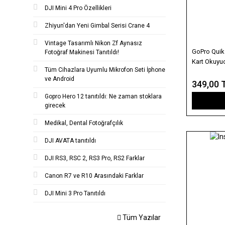
DJI Mini 4 Pro Özellikleri
Zhiyun'dan Yeni Gimbal Serisi Crane 4
Vintage Tasarımlı Nikon Zf Aynasız
GoPro Quik
Fotoğraf Makinesi Tanıtıldı!
Kart Okuyu
Tüm Cihazlara Uyumlu Mikrofon Seti İphone
ve Android
349,00 
Gopro Hero 12 tanıtıldı: Ne zaman stoklara
girecek
Medikal, Dental Fotoğrafçılık
DJI AVATA tanıtıldı
DJI RS3, RSC 2, RS3 Pro, RS2 Farklar
Canon R7 ve R10 Arasındaki Farklar
DJI Mini 3 Pro Tanıtıldı
Tüm Yazılar