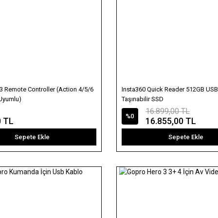
 Remote Controller (Action 4/5/6
Insta360 Quick Reader 512GB USB
Uyumlu)
Taşınabilir SSD
16.899,00 TL
%0
0 TL
16.855,00 TL
Sepete Ekle
Sepete Ekle