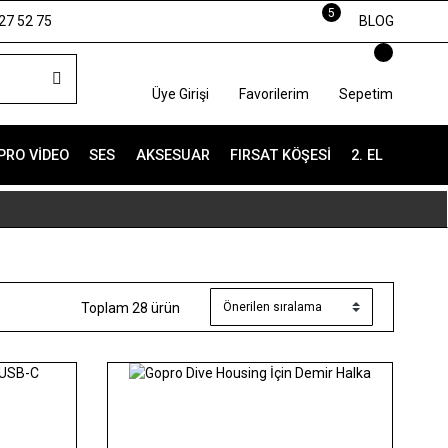
5
27 52 75
BLOG
Üye Girişi
Favorilerim
Sepetim
PRO VIDEO
SES
AKSESUAR
FIRSAT KÖŞESI
2. EL
Toplam 28 ürün