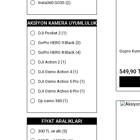
Insta360 GO3S (2)
Insta360 X5 (1)
AKSIYON KAMERA UYUMLULUK
DJI Pocket 2 (1)
GoPro HERO 9 Black (3)
Gopro Kuma
GoPro HERO 8 Black (4)
DJI Action 2 (1)
549,90 
DJI Osmo Action 4 (1)
DJI Osmo Action 5 Pro (1)
DJI Osmo Action 6 Pro (1)
Djı osmo 360 (1)
GoPro HERO (1)
GoPro HERO 10 Black (1)
FIYAT ARALIKLARI
GoPro HERO 11 Black (2)
300 TL ve altı (5)
GoPro HERO 11 Mini (1)