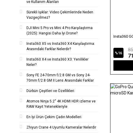
ve Kullanım Alanları
Sürekli Işıklar: Video Çekimlerinde Neden
Vazgeçilmez?
DJI Mini 5 Pro vs Mini 4 Pro Karşılaştırma
(2025): Hangisi Daha İyi Drone?
Insta360 G
Insta360 X5 vs Insta360 X4 Karşılaştırma:
Arasındaki Farklar Nelerdir?
85
%16
7
Insta360 X4 ve Insta360 X3: Yenilikler
Neler?
Sony FE 24-70mm f/2.8 GM vs Sony 24-
70mm f/2.8 GM II Lens Arasındaki Farklar
Dürbün Çeşitleri ve Özellikleri
Atomos Ninja 5.2'' 4K HDMI HDR izleme ve
RAW Kayıt Yetenekleriyle
En İyi Ürün Çekim Çadırı Modelleri
Zhiyun Crane 4 Uyumlu Kameralar Nelerdir