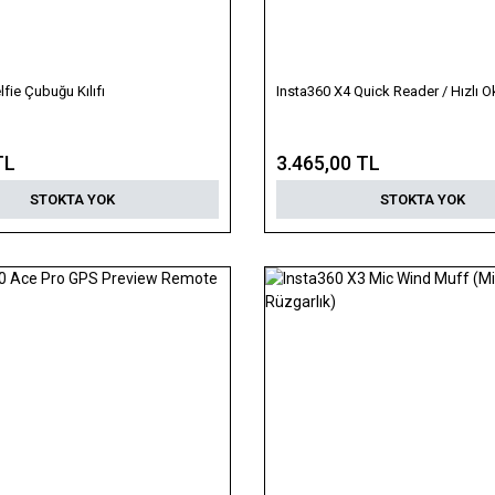
lfie Çubuğu Kılıfı
Insta360 X4 Quick Reader / Hızlı 
TL
3.465,00 TL
STOKTA YOK
STOKTA YOK