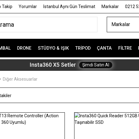
 Takip
Yorumlar
İstanbul Aynı Gün Teslimat
Markalar
0212 5
Markalar
MBAL
DRONE
STÜDYO & IŞIK
TRIPOD
ÇANTA
FILTRE
Insta360 X5 Setler
Şimdi Satın Al
Diğer Aksesuarlar
akiler