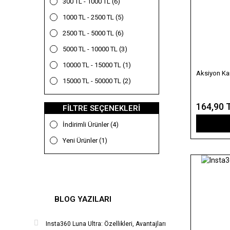
300 TL - 1000 TL (6)
GoPro HERO 12 Black (2)
1000 TL - 2500 TL (5)
GoPro HERO 13 Black (1)
2500 TL - 5000 TL (6)
GoPro HERO 2 (1)
5000 TL - 10000 TL (3)
GoPro HERO 3 (1)
10000 TL - 15000 TL (1)
Aksiyon Ka
GoPro HERO 4 (1)
15000 TL - 50000 TL (2)
GoPro HERO 5 (1)
164,90 
FILTRE SEÇENEKLERI
GoPro HERO 6 (1)
İndirimli Ürünler (4)
GoPro HERO 7 Black (1)
Yeni Ürünler (1)
Tüm GoProlar (1)
BLOG YAZILARI
Insta360 Luna Ultra: Özellikleri, Avantajları