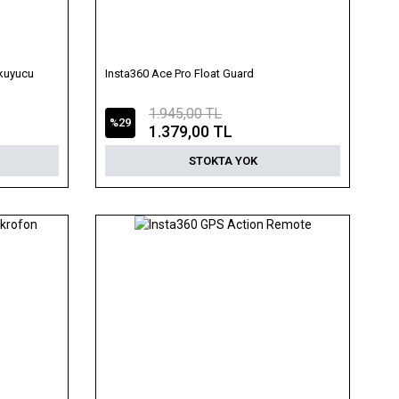
Okuyucu
Insta360 Ace Pro Float Guard
1.945,00 TL
%29
1.379,00 TL
STOKTA YOK