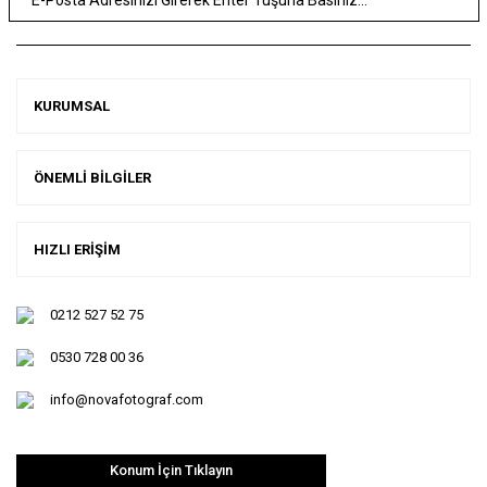
KURUMSAL
ÖNEMLİ BİLGİLER
HIZLI ERİŞİM
0212 527 52 75
0530 728 00 36
info@novafotograf.com
Konum İçin Tıklayın