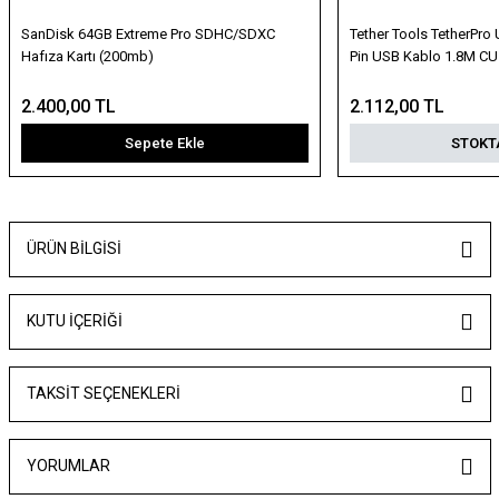
SanDisk 64GB Extreme Pro SDHC/SDXC
Tether Tools TetherPro 
Hafıza Kartı (200mb)
Pin USB Kablo 1.8M C
2.400,00 TL
2.112,00 TL
Sepete Ekle
STOKT
ÜRÜN BILGISI
KUTU İÇERİĞİ
TAKSIT SEÇENEKLERI
YORUMLAR