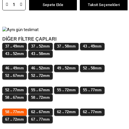
Sepete Ekle
Taksit Seçenekleri
DİĞER FİLTRE ÇAPLARI
37→49mm
37→52mm
37→58mm
43→49mm
43→52mm
43→58mm
46→49mm
46→52mm
49→52mm
52→58mm
52→67mm
52→72mm
52→77mm
55→67mm
55→72mm
55→77mm
58→67mm
58→72mm
58→77mm
62→67mm
62→72mm
62→77mm
67→72mm
67→77mm