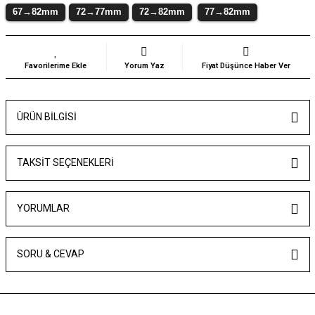
67→82mm
72→77mm
72→82mm
77→82mm
Yorum Yaz
Fiyat Düşünce Haber Ver
ÜRÜN BILGISI
TAKSIT SEÇENEKLERI
YORUMLAR
SORU & CEVAP