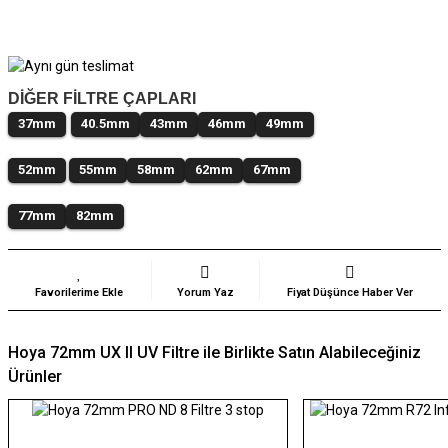
DİĞER FİLTRE ÇAPLARI
37mm
40.5mm
43mm
46mm
49mm
52mm
55mm
58mm
62mm
67mm
77mm
82mm
Yorum Yaz
Fiyat Düşünce Haber Ver
Hoya 72mm UX II UV Filtre ile Birlikte Satın Alabileceğiniz
Ürünler