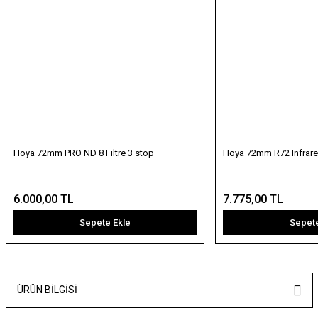
Hoya 72mm PRO ND 8 Filtre 3 stop
Hoya 72mm R72 Infrared 
6.000,00 TL
7.775,00 TL
Sepete Ekle
Sepete
ÜRÜN BILGISI