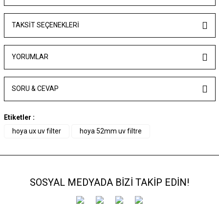
TAKSIT SEÇENEKLERI
YORUMLAR
SORU & CEVAP
Etiketler :
hoya ux uv filter
hoya 52mm uv filtre
SOSYAL MEDYADA BİZİ TAKİP EDİN!