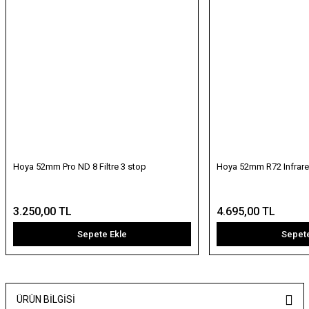
Hoya 52mm Pro ND 8 Filtre 3 stop
Hoya 52mm R72 Infrared 
3.250,00 TL
4.695,00 TL
Sepete Ekle
Sepete
ÜRÜN BILGISI