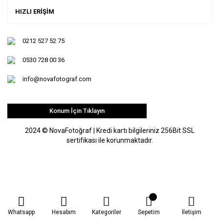
HIZLI ERİŞİM
0212 527 52 75
0530 728 00 36
info@novafotograf.com
Konum İçin Tıklayın
2024 © NovaFotoğraf | Kredi kartı bilgileriniz 256Bit SSL
sertifikası ile korunmaktadır.
Whatsapp
Hesabım
Kategoriler
Sepetim
İletişim
ile
ideasoft
e-