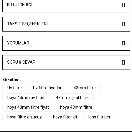
KUTU İÇERİĞİ
TAKSIT SEÇENEKLERI
YORUMLAR
SORU & CEVAP
Etiketler :
Uv filtre
Uv filtre fiyatları
43mm filtre
hoya 43mm uv filter
43mm dijital filtre
hoya 43mm filtre fiyat
hoya 43mm filtre
hoya filtre en ucuz
hoya filter kit
lens filtreleri