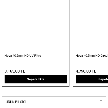
Hoya 40.5mm HD UV Filtre
Hoya 40.5mm HD Circular
3.165,00 TL
4.790,00 TL
Sepete Ekle
Sepete
ÜRÜN BILGISI