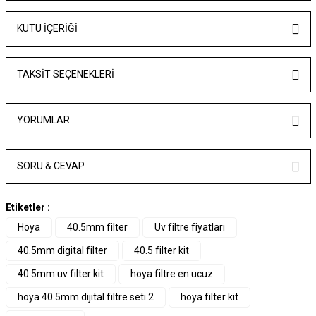
KUTU İÇERİĞİ
TAKSIT SEÇENEKLERI
YORUMLAR
SORU & CEVAP
Etiketler :
Hoya
40.5mm filter
Uv filtre fiyatları
40.5mm digital filter
40.5 filter kit
40.5mm uv filter kit
hoya filtre en ucuz
hoya 40.5mm dijital filtre seti 2
hoya filter kit