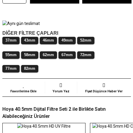
DİĞER FİLTRE ÇAPLARI
37mm
43mm
46mm
49mm
52mm
55mm
58mm
62mm
67mm
72mm
77mm
82mm
Yorum Yaz
Fiyat Düşünce Haber Ver
Hoya 40.5mm Dijital Filtre Seti 2 ile Birlikte Satın
Alabileceğiniz Ürünler