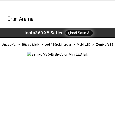
Insta360 X5 Setler
Şimdi Satın Al
Anasayfa
Stüdyo & Işık
Led / Sürekli Işıklar
Mobil LED
Zeniko VS5-B