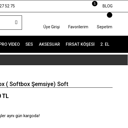
5
27 52 75
BLOG
Üye Girişi
Favorilerim
Sepetim
PRO VIDEO
SES
AKSESUAR
FIRSAT KÖŞESI
2. EL
ox ( Softbox Şemsiye) Soft
0 TL
şler aynı gün kargoda!