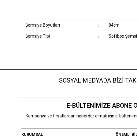
Kaiser Flaş Kızaklı Şemsiye Adaptörü (1203)
Manfrotto Li
Şemsiye Boyutları
:
84cm
1.671,40 TL
Şemsiye Tipi
:
Softbox Şems
2.500,00
Sepete Ekle
SOSYAL MEDYADA BİZİ TAKİ
E-BÜLTENİMİZE ABONE 
Kampanya ve fırsatlardan haberdar olmak için e-bülteni
KURUMSAL
ÖNEMLİ Bİ