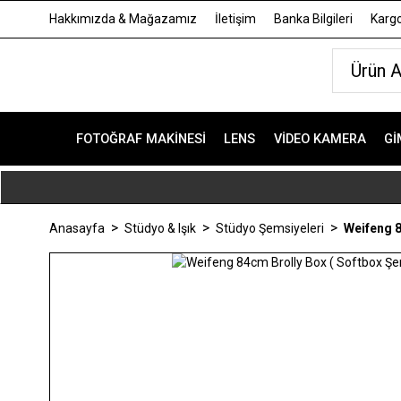
Hakkımızda & Mağazamız
İletişim
Banka Bilgileri
Kargo
FOTOĞRAF MAKINESI
LENS
VIDEO KAMERA
GI
Anasayfa
Stüdyo & Işık
Stüdyo Şemsiyeleri
Weifeng 8