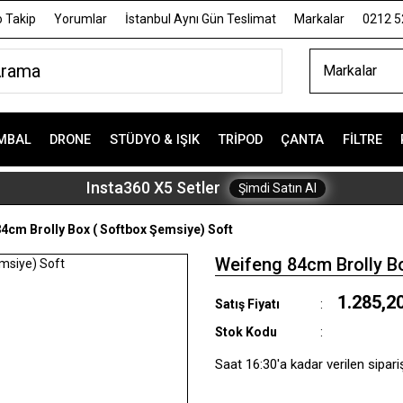
 Takip
Yorumlar
İstanbul Aynı Gün Teslimat
Markalar
0212 5
Markalar
MBAL
DRONE
STÜDYO & IŞIK
TRIPOD
ÇANTA
FILTRE
Insta360 X5 Setler
Şimdi Satın Al
4cm Brolly Box ( Softbox Şemsiye) Soft
Weifeng 84cm Brolly B
1.285,2
Satış Fiyatı
Stok Kodu
Saat 16:30'a kadar verilen sipari