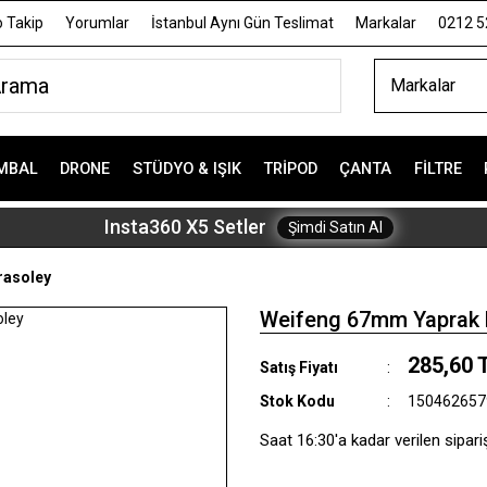
 Takip
Yorumlar
İstanbul Aynı Gün Teslimat
Markalar
0212 5
Markalar
MBAL
DRONE
STÜDYO & IŞIK
TRIPOD
ÇANTA
FILTRE
Insta360 X5 Setler
Şimdi Satın Al
rasoley
Weifeng 67mm Yaprak 
285,60 
Satış Fiyatı
Stok Kodu
150462657
Saat 16:30'a kadar verilen sipari