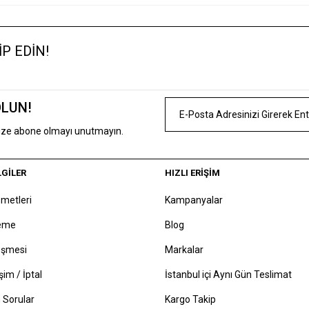
Ürün hakkında henüz soru sorulmamış.
Bu ürün hakkında ilk yorumu siz yapın !
P EDİN!
Ürün Hakkında Soru Sor !
Yorum Yaz
OLUN!
mize abone olmayı unutmayın.
LGİLER
HIZLI ERİŞİM
zmetleri
Kampanyalar
deme
Blog
eşmesi
Markalar
şim / İptal
İstanbul içi Aynı Gün Teslimat
 Sorular
Kargo Takip