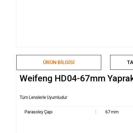
ÜRÜN BILGISI
TA
Weifeng HD04-67mm Yaprak
Tüm Lenslerle Uyumludur
Parasoley Çapı
:
67 mm