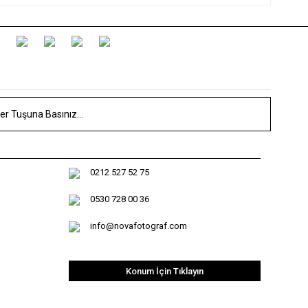
0212 527 52 75
0530 728 00 36
info@novafotograf.com
Konum İçin Tıklayın