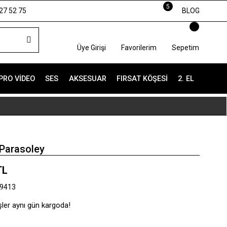
5
27 52 75
BLOG
Üye Girişi
Favorilerim
Sepetim
PRO VIDEO
SES
AKSESUAR
FIRSAT KÖŞESI
2. EL
Parasoley
TL
9413
şler aynı gün kargoda!