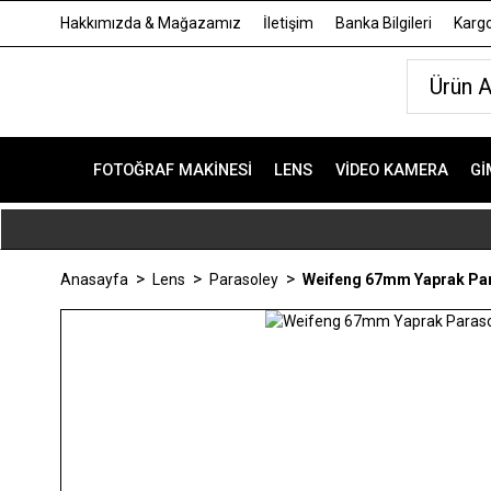
Hakkımızda & Mağazamız
İletişim
Banka Bilgileri
Kargo
FOTOĞRAF MAKINESI
LENS
VIDEO KAMERA
GI
Anasayfa
Lens
Parasoley
Weifeng 67mm Yaprak Pa