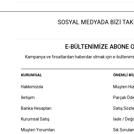
SOSYAL MEDYADA BİZİ TAKİ
E-BÜLTENİMİZE ABONE 
Kampanya ve fırsatlardan haberdar olmak için e-bülteni
KURUMSAL
ÖNEMLİ Bİ
Hakkımızda
Müşteri Hi
İletişim
Parçalı Ö
Banka Hesapları
Satış Sözl
Kurumsal Satış
İade / Deği
Müşteri Yorumları
Sık Sorulan