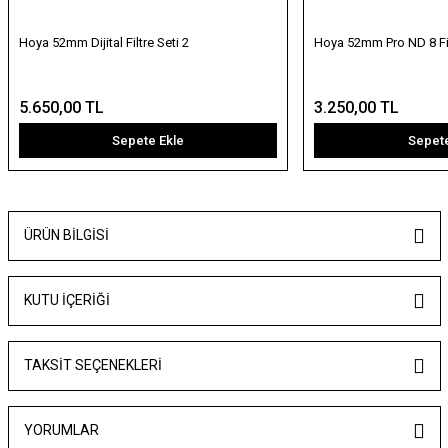
Hoya 52mm Dijital Filtre Seti 2
Hoya 52mm Pro ND 8 Fil
5.650,00 TL
3.250,00 TL
Sepete Ekle
Sepete
ÜRÜN BILGISI
KUTU İÇERİĞİ
TAKSIT SEÇENEKLERI
YORUMLAR