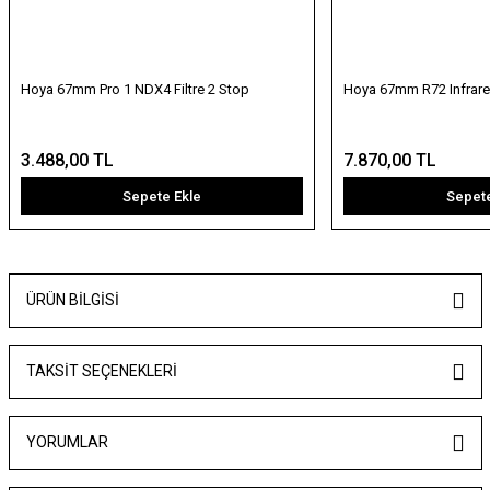
Hoya 67mm Pro 1 NDX4 Filtre 2 Stop
Hoya 67mm R72 Infrared 
3.488,00 TL
7.870,00 TL
Sepete Ekle
Sepete
ÜRÜN BILGISI
TAKSIT SEÇENEKLERI
YORUMLAR