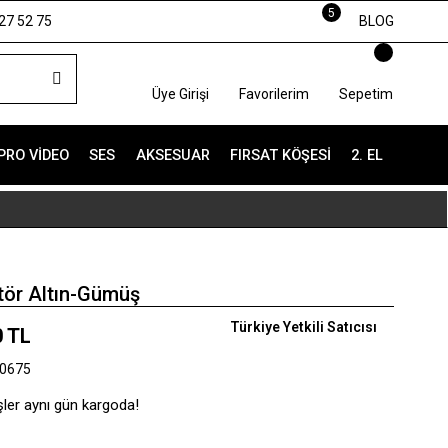
5
27 52 75
BLOG
Üye Girişi
Favorilerim
Sepetim
PRO VIDEO
SES
AKSESUAR
FIRSAT KÖŞESI
2. EL
tör Altın-Gümüş
Türkiye Yetkili Satıcısı
0 TL
0675
şler aynı gün kargoda!