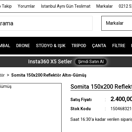
 Takip
Yorumlar
İstanbul Aynı Gün Teslimat
Markalar
0212 5
Markalar
MBAL
DRONE
STÜDYO & IŞIK
TRIPOD
ÇANTA
FILTRE
Insta360 X5 Setler
Şimdi Satın Al
tör
Somita 150x200 Reflektör Altın-Gümüş
Somita 150x200 Reflek
2.400,0
Satış Fiyatı
Stok Kodu
150468321
Saat 16:30'a kadar verilen sipari