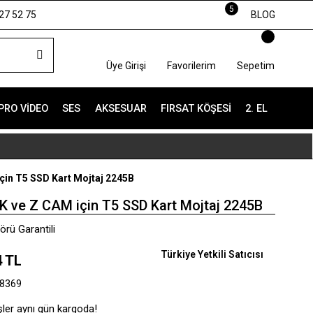
5
27 52 75
BLOG
Üye Girişi
Favorilerim
Sepetim
PRO VIDEO
SES
AKSESUAR
FIRSAT KÖŞESI
2. EL
çin T5 SSD Kart Mojtaj 2245B
K ve Z CAM için T5 SSD Kart Mojtaj 2245B
örü Garantili
Türkiye Yetkili Satıcısı
4 TL
8369
şler aynı gün kargoda!