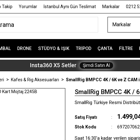
 Takip
Yorumlar
İstanbul Aynı Gün Teslimat
Markalar
0212 5
Markalar
MBAL
DRONE
STÜDYO & IŞIK
TRIPOD
ÇANTA
FILTRE
Insta360 X5 Setler
Şimdi Satın Al
ri
Kafes & Rig Aksesuarları
SmallRig BMPCC 4K / 6K ve Z CAM i
SmallRig BMPCC 4K / 6
SmallRig Türkiye Resmi Distribüt
1.499,0
Satış Fiyatı
Stok Kodu
697207062
Saat 16:30'a kadar verilen sipari