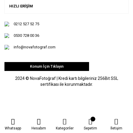
HIZLI ERİŞİM
0212 527 52 75
0530 728 00 36
info@novafotograf.com
Konum İçin Tıklayın
2024 © NovaFotoğraf | Kredi kartı bilgileriniz 256Bit SSL
sertifikası ile korunmaktadır.
Whatsapp
Hesabım
Kategoriler
Sepetim
İletişim
ile
ideasoft
e-