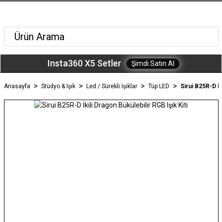
Insta360 X5 Setler
Şimdi Satın Al
Anasayfa
Stüdyo & Işık
Led / Sürekli Işıklar
Tüp LED
Sirui B25R-D İk