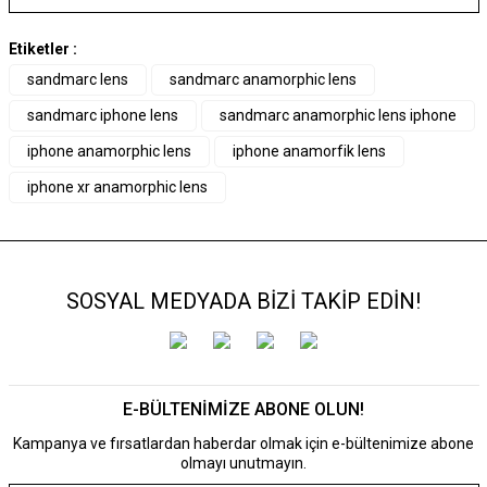
Etiketler :
sandmarc lens
sandmarc anamorphic lens
sandmarc iphone lens
sandmarc anamorphic lens iphone
iphone anamorphic lens
iphone anamorfik lens
iphone xr anamorphic lens
SOSYAL MEDYADA BİZİ TAKİP EDİN!
E-BÜLTENİMİZE ABONE OLUN!
Kampanya ve fırsatlardan haberdar olmak için e-bültenimize abone
olmayı unutmayın.