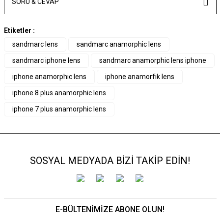
SORU & CEVAP
Etiketler :
sandmarc lens
sandmarc anamorphic lens
sandmarc iphone lens
sandmarc anamorphic lens iphone
iphone anamorphic lens
iphone anamorfik lens
iphone 8 plus anamorphic lens
iphone 7 plus anamorphic lens
SOSYAL MEDYADA BİZİ TAKİP EDİN!
E-BÜLTENİMİZE ABONE OLUN!