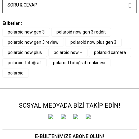
SORU & CEVAP
Etiketler :
polaroid now gen 3
polaroid now gen 3 reddit
polaroid now gen 3 review
polaroid now plus gen 3
polaroid now plus
polaroid now +
polaroid camera
polaroid fotoğraf
polaroid fotoğraf makinesi
polaroid
SOSYAL MEDYADA BİZİ TAKİP EDİN!
E-BÜLTENİMİZE ABONE OLUN!