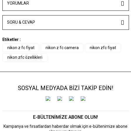
YORUMLAR
SORU & CEVAP
Etiketler :
nikon z fc fiyat
nikon z fc camera
nikon zfc fiyat
nikon zfc özellikleri
SOSYAL MEDYADA BİZİ TAKİP EDİN!
E-BÜLTENİMİZE ABONE OLUN!
Kampanya ve fırsatlardan haberdar olmak için e-bültenimize abone