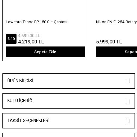
Lowepro Tahoe BP 150 Sırt Çantası
Nikon EN-EL25A Batary
4.699,00 TL
%10
4.219,00 TL
5.999,00 TL
Sepete Ekle
Sepete
ÜRÜN BILGISI
KUTU İÇERİĞİ
TAKSIT SEÇENEKLERI