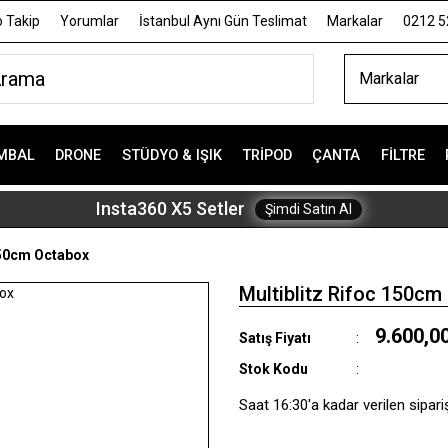
 Takip
Yorumlar
İstanbul Aynı Gün Teslimat
Markalar
0212 5
Markalar
MBAL
DRONE
STÜDYO & IŞIK
TRIPOD
ÇANTA
FILTRE
Insta360 X5 Setler
Şimdi Satın Al
150cm Octabox
Multiblitz Rifoc 150cm
9.600,0
Satış Fiyatı
Stok Kodu
Saat 16:30'a kadar verilen sipari