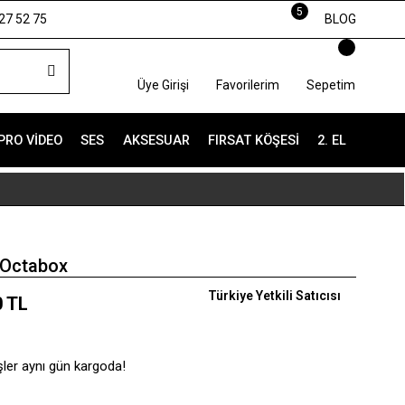
5
27 52 75
BLOG
Üye Girişi
Favorilerim
Sepetim
PRO VIDEO
SES
AKSESUAR
FIRSAT KÖŞESI
2. EL
 Octabox
Türkiye Yetkili Satıcısı
0 TL
şler aynı gün kargoda!