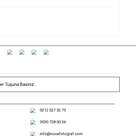
0212 527 52 75
0530 728 00 36
info@novafotograf.com