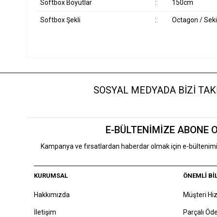
Softbox Boyutlar
:
150cm
Softbox Şekli
:
Octagon / Sek
SOSYAL MEDYADA BİZİ TAKİ
E-BÜLTENİMİZE ABONE 
Kampanya ve fırsatlardan haberdar olmak için e-bülteni
KURUMSAL
ÖNEMLİ Bİ
Hakkımızda
Müşteri Hi
İletişim
Parçalı Ö