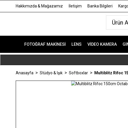
Hakkımızda & Mağazamız
İletişim
Banka Bilgileri
Kargo
FOTOĞRAF MAKINESI
LENS
VIDEO KAMERA
GI
Anasayfa
Stüdyo & Işık
Softboxlar
Multiblitz Rifoc 