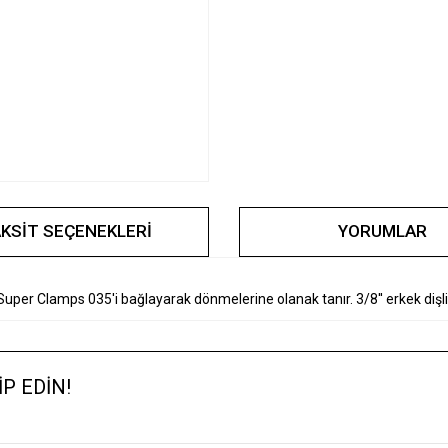
KSIT SEÇENEKLERI
YORUMLAR
 Super Clamps 035'i bağlayarak dönmelerine olanak tanır. 3/8'' erkek di
Ürün hakkında henüz soru sorulmamış.
Bu ürün hakkında ilk yorumu siz yapın !
P EDİN!
Ürün Hakkında Soru Sor !
Yorum Yaz