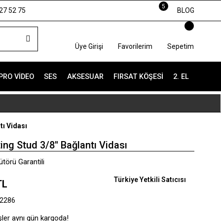
5
27 52 75
BLOG
Üye Girişi
Favorilerim
Sepetim
PRO VIDEO
SES
AKSESUAR
FIRSAT KÖŞESI
2. EL
tı Vidası
ng Stud 3/8'' Bağlantı Vidası
törü Garantili
Türkiye Yetkili Satıcısı
TL
2286
şler aynı gün kargoda!