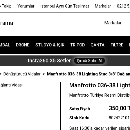
 Takip
Yorumlar
İstanbul Aynı Gün Teslimat
Markalar
0212 5
Markalar
MBAL
DRONE
STÜDYO & IŞIK
TRIPOD
ÇANTA
FILTRE
Insta360 X5 Setler
Şimdi Satın Al
Dönüştürücü Vidalar
Manfrotto 036-38 Lighting Stud 3/8'' Bağlan
Manfrotto 036-38 Lighti
Manfrotto Türkiye Resmi Distribü
350,00 
Satış Fiyatı
Stok Kodu
802422101
Saat 16:30'a kadar verilen sipari