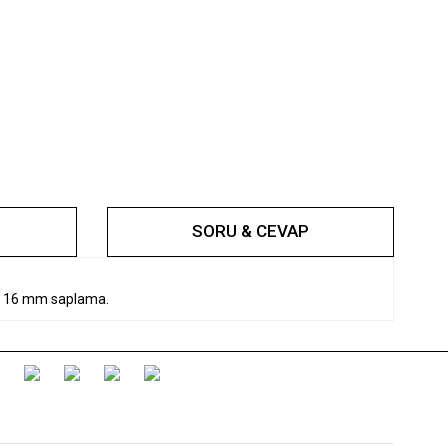
SORU & CEVAP
şli 16 mm saplama.