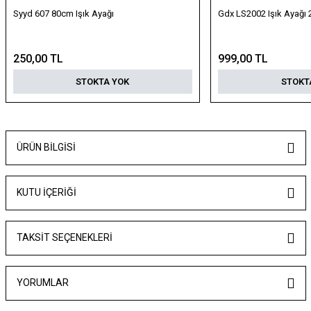
Syyd 607 80cm Işık Ayağı
Gdx LS2002 Işık Ayağı
250,00 TL
999,00 TL
STOKTA YOK
STOKT
ÜRÜN BILGISI
KUTU İÇERİĞİ
TAKSIT SEÇENEKLERI
YORUMLAR