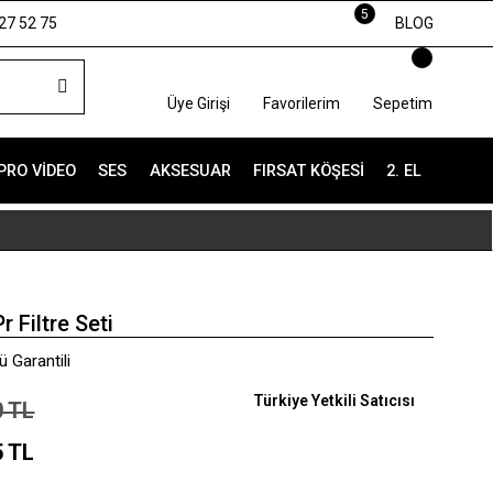
5
27 52 75
BLOG
Üye Girişi
Favorilerim
Sepetim
PRO VIDEO
SES
AKSESUAR
FIRSAT KÖŞESI
2. EL
 Filtre Seti
 Garantili
Türkiye Yetkili Satıcısı
0 TL
5 TL