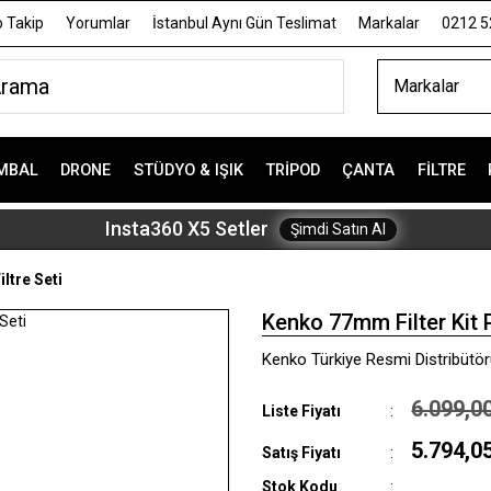
 Takip
Yorumlar
İstanbul Aynı Gün Teslimat
Markalar
0212 5
Markalar
MBAL
DRONE
STÜDYO & IŞIK
TRIPOD
ÇANTA
FILTRE
Insta360 X5 Setler
Şimdi Satın Al
ltre Seti
Kenko 77mm Filter Kit Pr
Kenko Türkiye Resmi Distribütörü
6.099,0
Liste Fiyatı
5.794,0
Satış Fiyatı
Stok Kodu