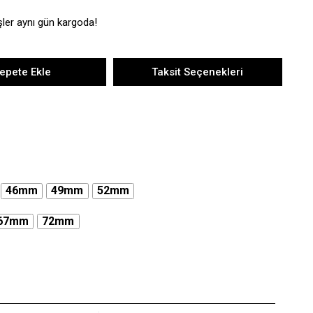
şler aynı gün kargoda!
epete Ekle
Taksit Seçenekleri
46mm
49mm
52mm
67mm
72mm