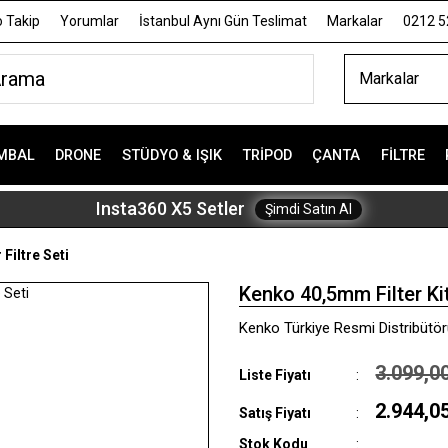
 Takip
Yorumlar
İstanbul Aynı Gün Teslimat
Markalar
0212 5
Markalar
MBAL
DRONE
STÜDYO & IŞIK
TRIPOD
ÇANTA
FILTRE
Insta360 X5 Setler
Şimdi Satın Al
Filtre Seti
Kenko 40,5mm Filter Kit 
Kenko Türkiye Resmi Distribütörü
3.099,0
Liste Fiyatı
2.944,0
Satış Fiyatı
Stok Kodu