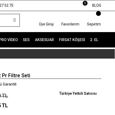
5
27 52 75
BLOG
Üye Girişi
Favorilerim
Sepetim
PRO VIDEO
SES
AKSESUAR
FIRSAT KÖŞESI
2. EL
Pr Filtre Seti
 Garantili
Türkiye Yetkili Satıcısı
0 TL
5 TL