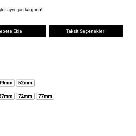
şler aynı gün kargoda!
epete Ekle
Taksit Seçenekleri
49mm
52mm
67mm
72mm
77mm