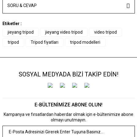
SORU & CEVAP
Etiketler :
jieyang tripod
jieyang video tripod
video tripod
tripod
Tripod fiyatları
tripod modelleri
SOSYAL MEDYADA BİZİ TAKİP EDİN!
E-BÜLTENİMİZE ABONE OLUN!
Kampanya ve fırsatlardan haberdar olmak için e-bültenimize abone
olmayı unutmayın.