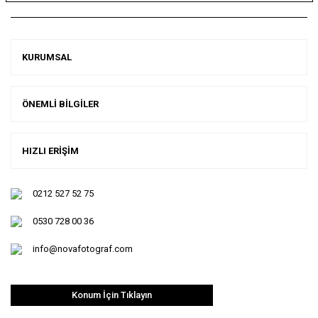
KURUMSAL
ÖNEMLİ BİLGİLER
HIZLI ERİŞİM
0212 527 52 75
0530 728 00 36
info@novafotograf.com
Konum İçin Tıklayın