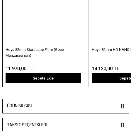
Hoya 82mm Starscape Filtre (Gece
Hoya 82mm HD NANO MK
Manzarası için)
11.970,00 TL
14.120,00 TL
Sepete Ekle
Sepete
ÜRÜN BILGISI
TAKSIT SEÇENEKLERI