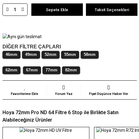
Sepete Ekle
Taksit Seçenekleri
DİĞER FİLTRE ÇAPLARI
46mm
49mm
52mm
55mm
58mm
62mm
67mm
77mm
82mm
Yorum Yaz
Fiyat Düşünce Haber Ver
Hoya 72mm Pro ND 64 Filtre 6 Stop ile Birlikte Satın
Alabileceğiniz Ürünler