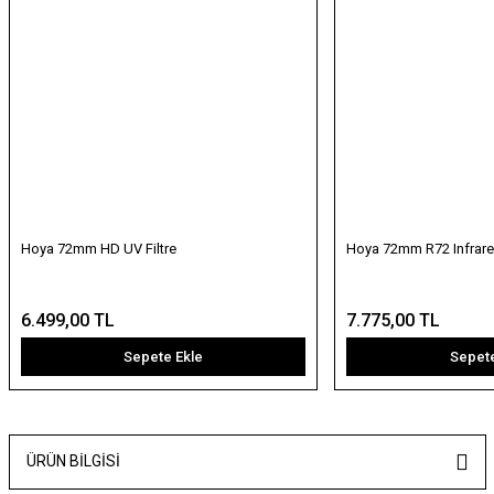
Hoya 72mm HD UV Filtre
Hoya 72mm R72 Infrared 
6.499,00 TL
7.775,00 TL
Sepete Ekle
Sepete
ÜRÜN BILGISI