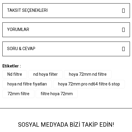
TAKSIT SEÇENEKLERI
YORUMLAR
SORU & CEVAP
Etiketler :
Nd filtre
nd hoya filter
hoya 72mm nd filtre
hoya nd filtre fiyatları
hoya 72mm pro nd64 filtre 6 stop
72mm filtre
filtre hoya 72mm
SOSYAL MEDYADA BİZİ TAKİP EDİN!