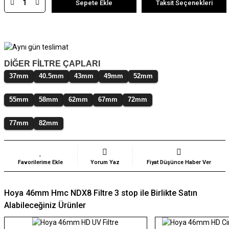
Sepete Ekle
Taksit Seçenekleri
DİĞER FİLTRE ÇAPLARI
37mm
40.5mm
43mm
49mm
52mm
55mm
58mm
62mm
67mm
72mm
77mm
82mm
Yorum Yaz
Fiyat Düşünce Haber Ver
Hoya 46mm Hmc NDX8 Filtre 3 stop ile Birlikte Satın
Alabileceğiniz Ürünler