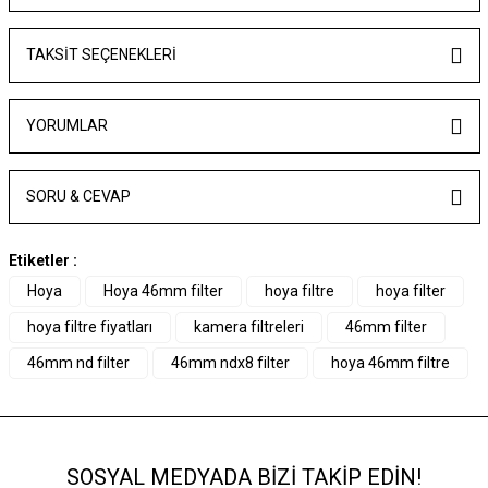
TAKSIT SEÇENEKLERI
YORUMLAR
SORU & CEVAP
Etiketler :
Hoya
Hoya 46mm filter
hoya filtre
hoya filter
hoya filtre fiyatları
kamera filtreleri
46mm filter
46mm nd filter
46mm ndx8 filter
hoya 46mm filtre
SOSYAL MEDYADA BİZİ TAKİP EDİN!