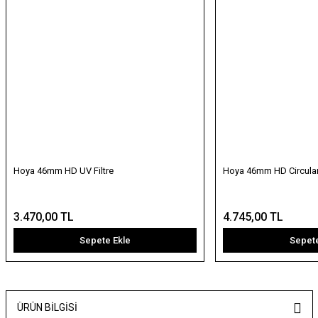
Hoya 46mm HD UV Filtre
Hoya 46mm HD Circular 
3.470,00 TL
4.745,00 TL
Sepete Ekle
Sepete
ÜRÜN BILGISI