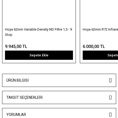
Hoya 62mm Variable Density ND Filtre 1,5 - 9
Hoya 62mm R72 Infrared 
Stop
9.945,00 TL
6.000,00 TL
Sepete Ekle
Sepete
ÜRÜN BILGISI
TAKSIT SEÇENEKLERI
YORUMLAR