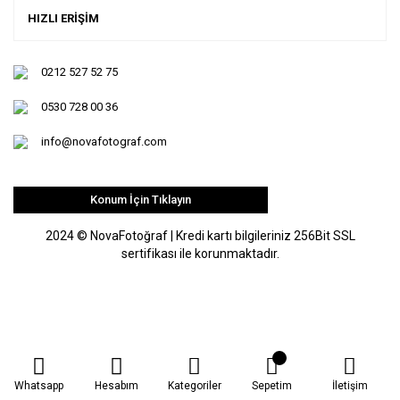
HIZLI ERİŞİM
0212 527 52 75
0530 728 00 36
info@novafotograf.com
Konum İçin Tıklayın
2024 © NovaFotoğraf | Kredi kartı bilgileriniz 256Bit SSL
sertifikası ile korunmaktadır.
Whatsapp
Hesabım
Kategoriler
Sepetim
İletişim
ile
ideasoft
e-