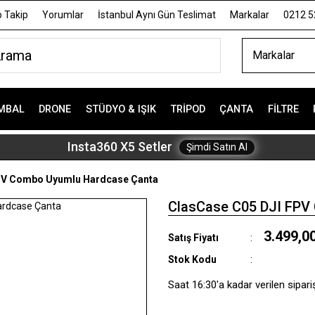
 Takip
Yorumlar
İstanbul Aynı Gün Teslimat
Markalar
0212 5
Markalar
MBAL
DRONE
STÜDYO & IŞIK
TRIPOD
ÇANTA
FILTRE
Insta360 X5 Setler
Şimdi Satın Al
PV Combo Uyumlu Hardcase Çanta
ClasCase C05 DJI FPV
3.499,0
Satış Fiyatı
Stok Kodu
Saat 16:30'a kadar verilen sipari