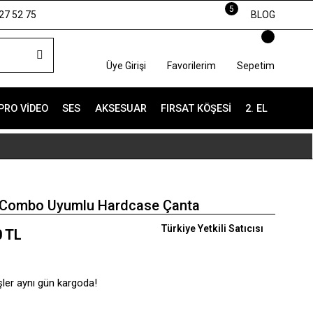
5
27 52 75
BLOG
Üye Girişi
Favorilerim
Sepetim
PRO VIDEO
SES
AKSESUAR
FIRSAT KÖŞESI
2. EL
 Combo Uyumlu Hardcase Çanta
Türkiye Yetkili Satıcısı
0 TL
şler aynı gün kargoda!