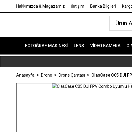
Hakkımızda & Mağazamız
İletişim
Banka Bilgileri
Kargo
FOTOĞRAF MAKINESI
LENS
VIDEO KAMERA
GI
Anasayfa
Drone
Drone Çantası
ClasCase C05 DJI F