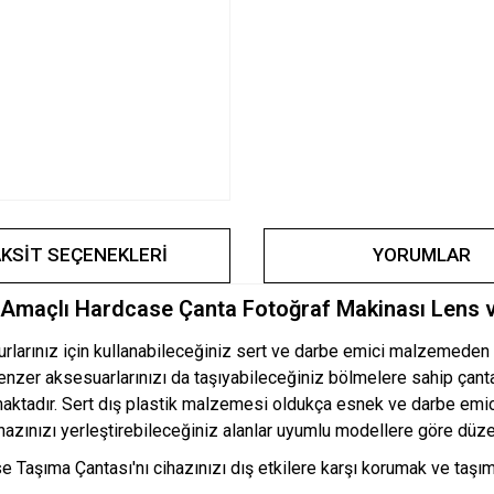
KSIT SEÇENEKLERI
YORUMLAR
Amaçlı Hardcase Çanta Fotoğraf Makinası Lens ve
rınız için kullanabileceğiniz sert ve darbe emici malzemeden üret
enzer aksesuarlarınızı da taşıyabileceğiniz bölmelere sahip çanta
ktadır. Sert dış plastik malzemesi oldukça esnek ve darbe emici 
hazınızı yerleştirebileceğiniz alanlar uyumlu modellere göre düz
Taşıma Çantası'nı cihazınızı dış etkilere karşı korumak ve taşımak