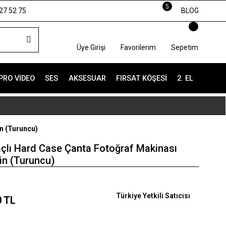
5
27 52 75
BLOG
Üye Girişi
Favorilerim
Sepetim
PRO VIDEO
SES
AKSESUAR
FIRSAT KÖŞESI
2. EL
n (Turuncu)
lı Hard Case Çanta Fotoğraf Makinası
in (Turuncu)
Türkiye Yetkili Satıcısı
0 TL