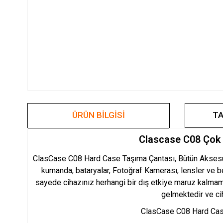
ÜRÜN BILGISI
TA
Clascase C08 Çok 
ClasCase C08 Hard Case Taşıma Çantası, Bütün Aksesurla
kumanda, bataryalar, Fotoğraf Kamerası, lensler ve b
sayede cihazınız herhangi bir dış etkiye maruz kalmama
gelmektedir ve ci
ClasCase C08 Hard Case 