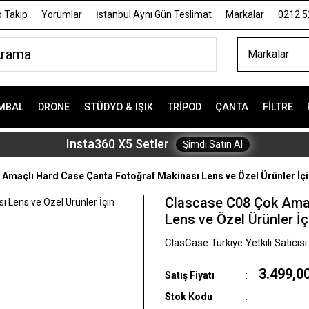
 Takip
Yorumlar
İstanbul Aynı Gün Teslimat
Markalar
0212 5
Markalar
MBAL
DRONE
STÜDYO & IŞIK
TRIPOD
ÇANTA
FILTRE
Insta360 X5 Setler
Şimdi Satın Al
Amaçlı Hard Case Çanta Fotoğraf Makinası Lens ve Özel Ürünler İçi
Clascase C08 Çok Amaç
Lens ve Özel Ürünler İç
ClasCase Türkiye Yetkili Satıcısı
3.499,0
Satış Fiyatı
Stok Kodu