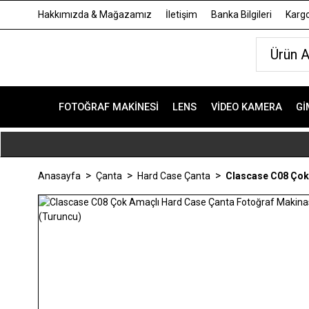
Hakkımızda & Mağazamız
İletişim
Banka Bilgileri
Kargo
FOTOĞRAF MAKINESI
LENS
VIDEO KAMERA
GI
Anasayfa
Çanta
Hard Case Çanta
Clascase C08 Çok 