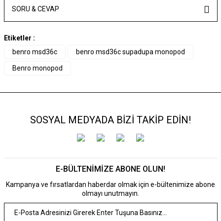
SORU & CEVAP
Etiketler :
benro msd36c
benro msd36c supadupa monopod
Benro monopod
SOSYAL MEDYADA BİZİ TAKİP EDİN!
E-BÜLTENİMİZE ABONE OLUN!
Kampanya ve fırsatlardan haberdar olmak için e-bültenimize abone
olmayı unutmayın.