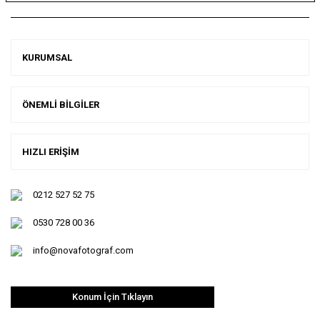
KURUMSAL
ÖNEMLİ BİLGİLER
HIZLI ERİŞİM
0212 527 52 75
0530 728 00 36
info@novafotograf.com
Konum İçin Tıklayın