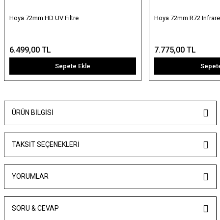
Hoya 72mm HD UV Filtre
Hoya 72mm R72 Infrared 
6.499,00 TL
7.775,00 TL
Sepete Ekle
Sepete
ÜRÜN BILGISI
TAKSIT SEÇENEKLERI
YORUMLAR
SORU & CEVAP